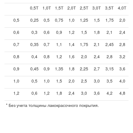
0,5Т
1,0Т
1,5Т
2,0Т
2,5Т
3,0Т
3,5Т
4,0Т
0,5
0,25
0,5
0,75
1,0
1,25
1,5
1,75
2,0
0,6
0,3
0,6
0,9
1,2
1,5
1,8
2,1
2,4
0,7
0,35
0,7
1,1
1,4
1,75
2,1
2,45
2,8
0,8
0,4
0,8
1,2
1,6
2,0
2,4
2,8
3,2
0,9
0,45
0,9
1,35
1,8
2,25
2,7
3,15
3,6
1,0
0,5
1,0
1,5
2,0
2,5
3,0
3,5
4,0
1,2
0,6
1,2
1,8
2,4
3,0
3,6
4,2
4,8
* Без учета толщины лакокрасочного покрытия.