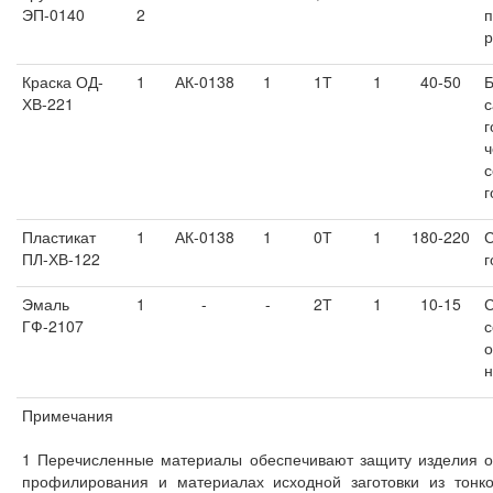
ЭП-0140
2
п
р
Краска ОД-
1
АК-0138
1
1Т
1
40-50
Б
ХВ-221
с
г
ч
с
г
Пластикат
1
АК-0138
1
0Т
1
180-220
С
ПЛ-ХВ-122
г
Эмаль
1
-
-
2Т
1
10-15
С
ГФ-2107
с
н
Примечания
1 Перечисленные материалы обеспечивают защиту изделия от
профилирования и материалах исходной заготовки из тонко