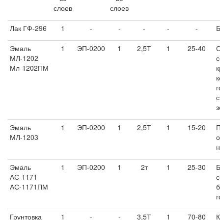
слоев
слоев
Лак ГФ-296
1
-
-
-
-
-
Б
Эмаль
1
ЭП-0200
1
2,5Т
1
25-40
С
МЛ-1202
с
Мл-1202ПМ
к
к
г
с
з
Эмаль
1
ЭП-0200
1
2,5Т
1
15-20
П
МЛ-1203
н
Эмаль
1
ЭП-0200
1
2т
1
25-30
Б
АС-1171
с
АС-1171ПМ
б
г
Грунтовка
1
-
-
3,5Т
1
70-80
К