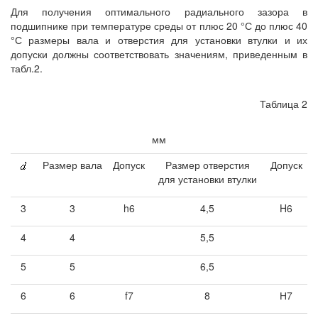
Для получения оптимального радиального зазора в
подшипнике при температуре среды от плюс 20 °С до плюс 40
°С размеры вала и отверстия для установки втулки и их
допуски должны соответствовать значениям, приведенным в
табл.2.
Таблица 2
мм
Размер вала
Допуск
Размер отверстия
Допуск
для установки втулки
3
3
h6
4,5
H6
4
4
5,5
5
5
6,5
6
6
f7
8
Н7