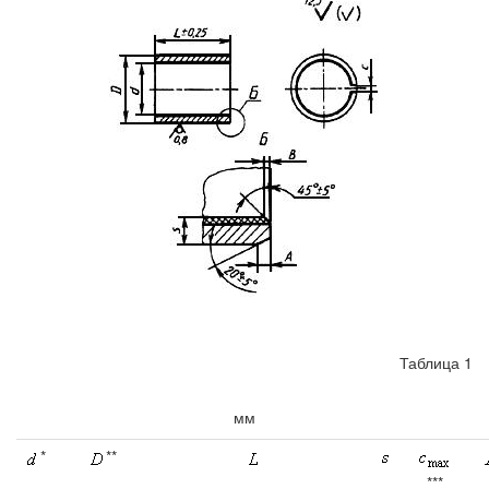
Таблица 1
мм
*
**
***