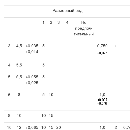
Размерный ряд
1
2
3
4
Не
предпоч-
тительный
3
4,5
+0,035
5
0,750
1
+0,014
4
5,5
5
5
6,5
+0,055
5
+0,025
6
8
5
10
1,0
8
10
10
15
10
12
+0,065
10
15
20
1,0
2
0,7