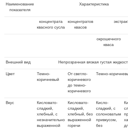
Наименование
Характеристика
показателя
концентрата
концентратов
экстрак
квасного сусла
квасов
окрошечного
кваса
Внешний вид
Непрозрачная вязкая густая жидкост
Цвет
Темно-
От светло-
Темно-коричнев
коричневый
коричневого
до темно-
коричневого
Вкус
Кисловато-
Кисловато-
Кисло-
К
сладкий,
сладкий,
сладкий, с
сл
хлебный, с
хлебный, без
солоноватым
п
незначительно
выраженной
привкусом,
х
выраженной
горечи
без
д