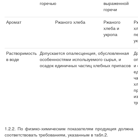
горечью
выраженной
горечи
Аромат
Ржаного хлеба
Ржаного
Р
хлеба и
х
укропа
п
у
Растворимость
Допускается опалесценция, обусловленная
Д
в воде
особенностями используемого сырья, и
о
осадок единичных частиц хлебных припасов
и
е
ч
х
п
и
т
1.2.2. По физико-химическим показателям продукция должна
соответствовать требованиям, указанным в табл.2.