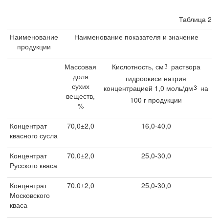
Таблица 2
Наименование
Наименование показателя и значение
продукции
Массовая
Кислотность, см
раствора
доля
гидроокиси натрия
сухих
концентрацией 1,0 моль/дм
на
веществ,
100 г продукции
%
Концентрат
70,0±2,0
16,0-40,0
квасного сусла
Концентрат
70,0±2,0
25,0-30,0
Русского кваса
Концентрат
70,0±2,0
25,0-30,0
Московского
кваса