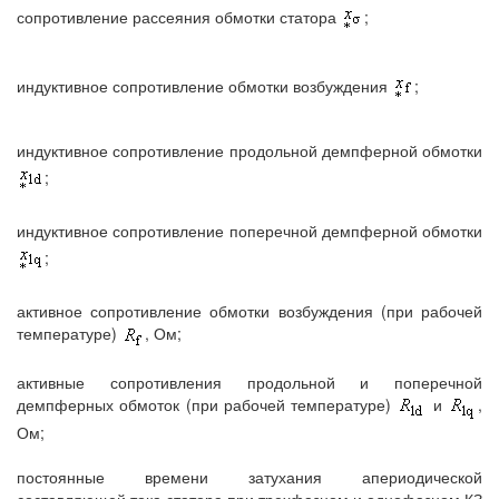
сопротивление рассеяния обмотки статора
;
индуктивное сопротивление обмотки возбуждения
;
индуктивное сопротивление продольной демпферной обмотки
;
индуктивное сопротивление поперечной демпферной обмотки
;
активное сопротивление обмотки возбуждения (при рабочей
температуре)
, Ом;
активные сопротивления продольной и поперечной
демпферных обмоток (при рабочей температуре)
и
,
Ом;
постоянные времени затухания апериодической
составляющей тока статора при трехфазном и однофазном КЗ