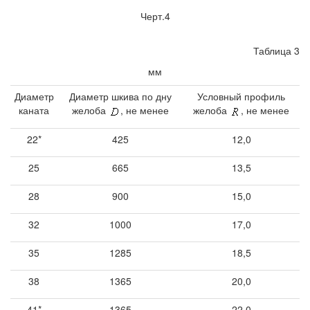
Черт.4
Таблица 3
мм
Диаметр
Диаметр шкива по дну
Условный профиль
каната
желоба
, не менее
желоба
, не менее
22*
425
12,0
25
665
13,5
28
900
15,0
32
1000
17,0
35
1285
18,5
38
1365
20,0
41*
1365
22,0