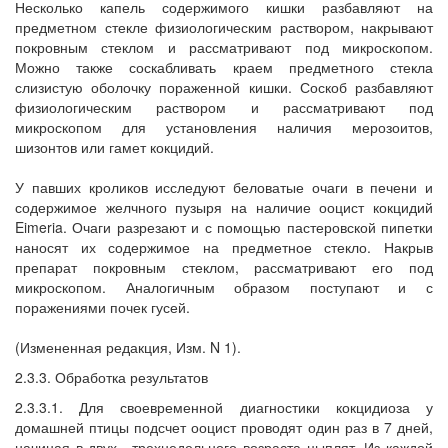
Несколько капель содержимого кишки разбавляют на
предметном стекле физиологическим раствором, накрывают
покровным стеклом и рассматривают под микроскопом.
Можно также соскабливать краем предметного стекла
слизистую оболочку пораженной кишки. Соскоб разбавляют
физиологическим раствором и рассматривают под
микроскопом для установления наличия мерозоитов,
шизонтов или гамет кокцидий.
У павших кроликов исследуют беловатые очаги в печени и
содержимое желчного пузыря на наличие ооцист кокцидий
Eimeria. Очаги разрезают и с помощью пастеровской пипетки
наносят их содержимое на предметное стекло. Накрыв
препарат покровным стеклом, рассматривают его под
микроскопом. Аналогичным образом поступают и с
поражениями почек гусей.
(Измененная редакция, Изм. N 1).
2.3.3. Обработка результатов
2.3.3.1. Для своевременной диагностики кокцидиоза у
домашней птицы подсчет ооцист проводят один раз в 7 дней,
начиная в двух-, трехнедельного возраста цыплят. Из каждой