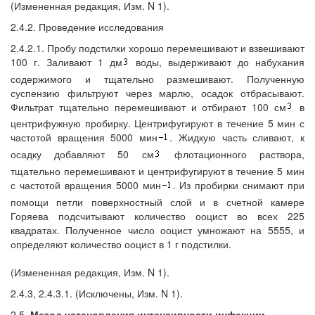
(Измененная редакция, Изм. N 1).
2.4.2. Проведение исследования
2.4.2.1. Пробу подстилки хорошо перемешивают и взвешивают
100 г. Заливают 1 дм
воды, выдерживают до набухания
содержимого и тщательно размешивают. Полученную
суспензию фильтруют через марлю, осадок отбрасывают.
Фильтрат тщательно перемешивают и отбирают 100 см
в
центрифужную пробирку. Центрифугируют в течение 5 мин с
частотой вращения 5000 мин
. Жидкую часть сливают, к
осадку добавляют 50 см
флотационного раствора,
тщательно перемешивают и центрифугируют в течение 5 мин
с частотой вращения 5000 мин
. Из пробирки снимают при
помощи петли поверхностный слой и в счетной камере
Горяева подсчитывают количество ооцист во всех 225
квадратах. Полученное число ооцист умножают на 5555, и
определяют количество ооцист в 1 г подстилки.
(Измененная редакция, Изм. N 1).
2.4.3, 2.4.3.1. (Исключены, Изм. N 1).
2.5.
Метод установления интенсивности инфекции