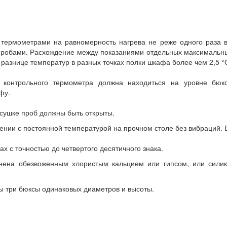
ермометрами на равномерность нагрева не реже одного раза в
 пробами. Расхождение между показаниями отдельных максимальны
разнице температур в разных точках полки шкафа более чем 2,5 °
контрольного термометра должна находиться на уровне бюкс
фу.
сушке проб должны быть открыты.
ении с постоянной температурой на прочном столе без вибраций. 
х с точностью до четвертого десятичного знака.
лнена обезвоженным хлористым кальцием или гипсом, или сили
ны три бюксы одинаковых диаметров и высоты.