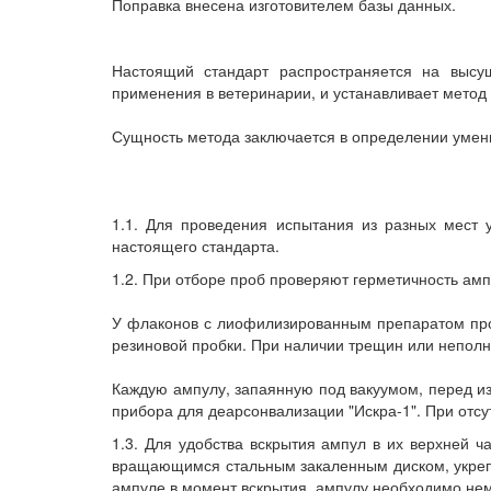
Поправка внесена изготовителем базы данных.
Настоящий стандарт распространяется на высу
применения в ветеринарии, и устанавливает метод
Сущность метода заключается в определении умень
1.1. Для проведения испытания из разных мест 
настоящего стандарта.
1.2. При отборе проб проверяют герметичность амп
У флаконов с лиофилизированным препаратом пров
резиновой пробки. При наличии трещин или неполн
Каждую ампулу, запаянную под вакуумом, перед и
прибора для деарсонвализации "Искра-1". При отс
1.3. Для удобства вскрытия ампул в их верхней ч
вращающимся стальным закаленным диском, укрепл
ампуле в момент вскрытия, ампулу необходимо нем