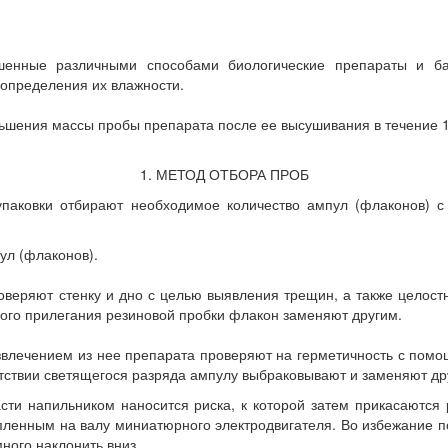
шенные различными способами биологические препараты и ба
 определения их влажности.
шения массы пробы препарата после ее высушивания в течение 1 
1. МЕТОД ОТБОРА ПРОБ
упаковки отбирают необходимое количество ампул (флаконов) с 
ул (флаконов).
еряют стенку и дно с целью выявления трещин, а также целостно
ого прилегания резиновой пробки флакон заменяют другим.
звлечением из нее препарата проверяют на герметичность с пом
утствии светящегося разряда ампулу выбраковывают и заменяют др
асти напильником наносится риска, к которой затем прикасаютс
енным на валу миниатюрного электродвигателя. Во избежание по
ного наклонить вниз.