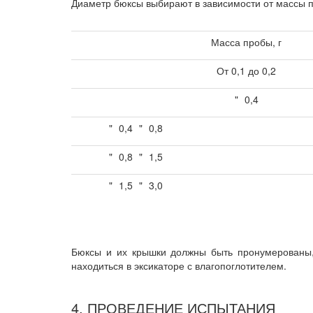
Диаметр бюксы выбирают в зависимости от массы пр
Масса пробы, г
От 0,1 до 0,2
"
0,4
"
0,4
"
0,8
"
0,8
"
1,5
"
1,5
"
3,0
Бюксы и их крышки должны быть пронумерованы,
находиться в эксикаторе с влагопоглотителем.
4. ПРОВЕДЕНИЕ ИСПЫТАНИЯ