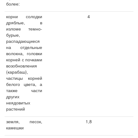
более:
корни солодки
4
дряблые, в
изломе темно-
бурые,
распадающиеся
на отдельные
волокна, головки
корней с почками
возобновления
(карабаш),
частицы корней
белого цвета, а
также части
других
неядовитых
растений
земля, песок,
1,8
камешки