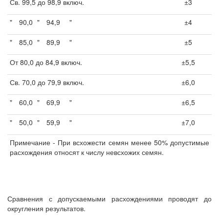
Св. 99,5 до 98,9 включ.
±3
"
90,0
"
94,9
"
±4
"
85,0
"
89,9
"
±5
От 80,0 до 84,9 включ.
±5,5
Св. 70,0 до 79,9 включ.
±6,0
"
60,0
"
69,9
"
±6,5
"
50,0
"
59,9
"
±7,0
Примечание - При всхожести семян менее 50% допустимые
расхождения относят к числу невсхожих семян.
Сравнения с допускаемыми расхождениями проводят до
округления результатов.