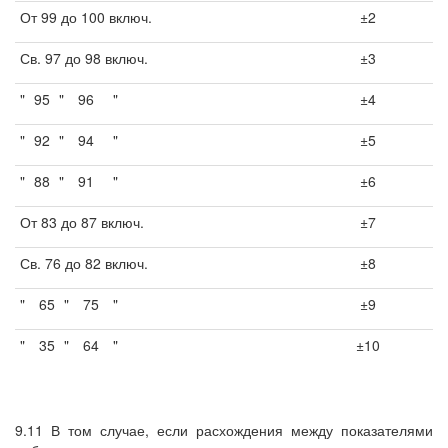
От 99 до 100 включ.
±2
Св. 97 до 98 включ.
±3
"
95
"
96
"
±4
"
92
"
94
"
±5
"
88
"
91
"
±6
От 83 до 87 включ.
±7
Св. 76 до 82 включ.
±8
"
65
"
75
"
±9
"
35
"
64
"
±10
9.11 В том случае, если расхождения между показателями