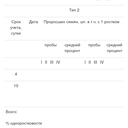
Тип 2
Срок
Дата
Проросших семян, шт. в т.ч. с 1 ростком
учета,
сутки
пробы
средний
пробы
средний
процент
процент
I
II
III
IV
I
II
III
IV
4
10
Всего:
% одноростковости