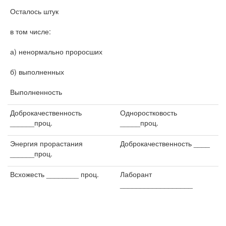
Осталось штук
в том числе:
а) ненормально проросших
б) выполненных
Выполненность
Доброкачественность
Одноростковость
______проц.
_____проц.
Энергия прорастания
Доброкачественность ____
______проц.
Всхожесть ________ проц.
Лаборант
__________________