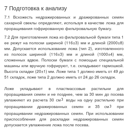
7 Подготовка к анализу
7.1 Всхожесть недражированных и дражированных семян
сахарной свеклы определяют, используя в качестве ложа для
проращивания гофрированную фильтровальную бумагу.
7.2 Для приготовления ложа из фильтровальной бумаги типа 1
ее режут на полоски шириной (116±3) мм и длиной (2000±8)
мм. Допускается использование ложа (тип 2), изготовленного
из полосок шириной (116±3) мм и длиной (1000±4) мм,
сложенных вдвое. Полоски бумаги с помощью специальной
машины или вручную гофрируют, т.е. складывают гармошкой.
Высота складки (20±1) мм. Ложе типа 1 должно иметь от 49 до
51 складок, ложе типа 2 должно иметь от 24 до 26 складок.
Ложе укладывают в пластмассовые растильни для
проращивания семян и не позднее, чем за 30 мин до посева
увлажняют из расчета 30 см
воды на одну растильню при
проращивании дражированных семян и 35 см
при
проращивании недражированных семян. При использовании
приспособления для раскладки недражированных семян
допускается увлажнение ложа после посева.