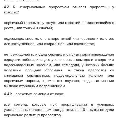
4.3 К ненормальным проросткам относят проростки, у
которых:
первичный корень отсутствует или короткий, остановившийся в
росте, или тонкий и слабый;
подсемядольное колено с перетяжкой или короткое и толстое,
или закругленное, или спиральное, или водянистое;
нет семядолей или одна семядоля с признаками повреждения
верхушки побега, или две увеличенные семядоли с коротким
подсемядольным коленом, или семядоли, у которых больше
половины площади обломана, а также проростки со
сгнившими семядолями, подсемядольным коленом или
первичным корнем, кроме тех случаев, когда загнивание
вызвано вторичным повреждением.
4.4 К невсхожим семенам относят:
все семена, которые при проращивании в условиях,
установленных настоящим стандартом, на 10-е сутки не дали
нормально развитых проростков.