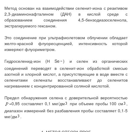
Метод основан на взаимодействии селенит-иона с реактивом
2,3-диаминонафталином (ДАН) в кислой среде с
образованием соединения 4,5-бензодиазоселенола,
экстрагируемого гексаном.
Это соединение при ультрафиолетовом облучении обладает
желто-красной флуоресценцией, интенсивность которой
измеряют флуориметром.
Гидроселенид-ион (Н Se
) и селен из органических
соединений переводят в селенит-ион обработкой смесью
азотной и хлорной кислот, а присутствующие в воде вместе с
селенитами селенаты восстанавливают до селенитов
нагреванием с концентрированной соляной кислотой.
Предел обнаружения селена с доверительной вероятностью
=0,95 составляет 0,1 мкг/дм
при объеме пробы 100 см
,
диапазон измерений без разбавления пробы составляет 0,1-5
мкг/дм
.