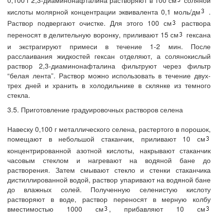
кислоты молярной концентрации эквивалента 0,1 моль/дм
.
Раствор подвергают очистке. Для этого 100 см
раствора
переносят в делительную воронку, приливают 15 см
гексана
и экстрагируют примеси в течение 1-2 мин. После
расслаивания жидкостей гексан отделяют, а солянокислый
раствор 2,3-диаминонафталина фильтруют через фильтр
“белая лента”. Раствор можно использовать в течение двух-
трех дней и хранить в холодильнике в склянке из темного
стекла.
3.5. Приготовление градуировочных растворов селена
Навеску 0,100 г металлического селена, растертого в порошок,
помещают в небольшой стаканчик, приливают 10 см
концентрированной азотной кислоты, накрывают стаканчик
часовым стеклом и нагревают на водяной бане до
растворения. Затем смывают стекло и стенки стаканчика
дистиллированной водой, раствор упаривают на водяной бане
до влажных солей. Полученную селенистую кислоту
растворяют в воде, раствор переносят в мерную колбу
вместимостью 1000 см
, прибавляют 10 см