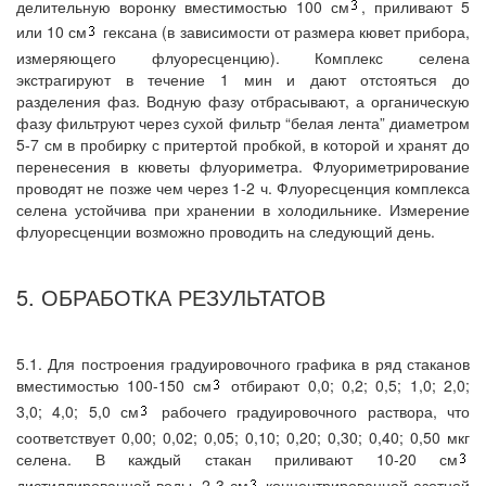
делительную воронку вместимостью 100 см
, приливают 5
или 10 см
гексана (в зависимости от размера кювет прибора,
измеряющего флуоресценцию). Комплекс селена
экстрагируют в течение 1 мин и дают отстояться до
разделения фаз. Водную фазу отбрасывают, а органическую
фазу фильтруют через сухой фильтр “белая лента” диаметром
5-7 см в пробирку с притертой пробкой, в которой и хранят до
перенесения в кюветы флуориметра. Флуориметрирование
проводят не позже чем через 1-2 ч. Флуоресценция комплекса
селена устойчива при хранении в холодильнике. Измерение
флуоресценции возможно проводить на следующий день.
5. ОБРАБОТКА РЕЗУЛЬТАТОВ
5.1. Для построения градуировочного графика в ряд стаканов
вместимостью 100-150 см
отбирают 0,0; 0,2; 0,5; 1,0; 2,0;
3,0; 4,0; 5,0 см
рабочего градуировочного раствора, что
соответствует 0,00; 0,02; 0,05; 0,10; 0,20; 0,30; 0,40; 0,50 мкг
селена. В каждый стакан приливают 10-20 см
дистиллированной воды, 2-3 см
концентрированной азотной