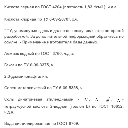
Кислота серная по ГОСТ 4204 (плотность 1,83 г/см
), ч.д.а.
Кислота хлорная по ТУ 6-09-2878*, х.ч.
________________
* ТУ, упомянутые здесь и далее по тексту, являются авторской
разработкой. За дополнительной информацией обратитесь по
ссылке. - Примечание изготовителя базы данных.
Аммиак водный по ГОСТ 3760, ч.д.а.
Гексан по ТУ 6-09-3375, ч.
2,3-диаминонафталин.
Селен металлический по ТУ 6-09-5358, ч.
Соль динатриевая этилендиамин -
,
,
,
-
тетрауксусной кислоты 2-водная (трилон Б) по ГОСТ 10652,
ч.д.а.
Вода дистиллированная по ГОСТ 6709.