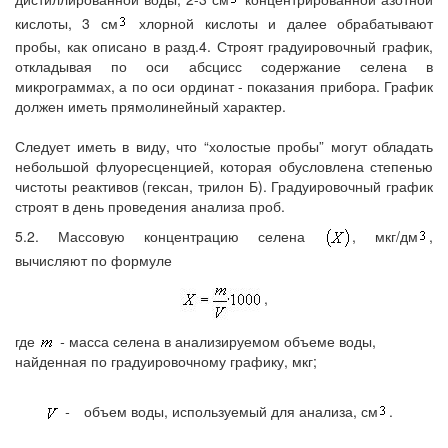
кислоты, 3 см
хлорной кислоты и далее обрабатывают
пробы, как описано в разд.4. Строят градуировочный график,
откладывая по оси абсцисс содержание селена в
микрограммах, а по оси ординат - показания прибора. График
должен иметь прямолинейный характер.
Следует иметь в виду, что “холостые пробы” могут обладать
небольшой флуоресценцией, которая обусловлена степенью
чистоты реактивов (гексан, трилон Б). Градуировочный график
строят в день проведения анализа проб.
5.2. Массовую концентрацию селена
, мкг/дм
,
вычисляют по формуле
,
где
-
масса селена в анализируемом объеме воды,
найденная по градуировочному графику, мкг;
-
объем воды, используемый для анализа, см
.