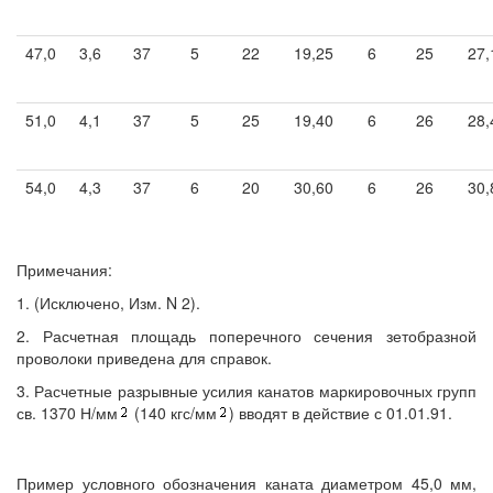
47,0
3,6
37
5
22
19,25
6
25
27,
51,0
4,1
37
5
25
19,40
6
26
28,
54,0
4,3
37
6
20
30,60
6
26
30,
Примечания:
1. (Исключено, Изм. N 2).
2. Расчетная площадь поперечного сечения зетобразной
проволоки приведена для справок.
3. Расчетные разрывные усилия канатов маркировочных групп
св. 1370 Н/мм
(140 кгс/мм
) вводят в действие с 01.01.91.
Пример условного обозначения каната диаметром 45,0 мм,