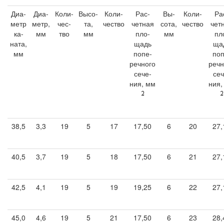
Диа-
Диа-
Коли-
Высо-
Коли-
Рас-
Вы-
Коли-
Ра
метр
метр,
чес-
та,
чество
четная
сота,
чество
чет
ка-
мм
тво
мм
пло-
мм
пл
ната,
щадь
ща
мм
попе-
поп
речного
речн
сече-
сеч
ния, мм
ния,
38,5
3,3
19
5
17
17,50
6
20
27,
40,5
3,7
19
5
18
17,50
6
21
27,
42,5
4,1
19
5
19
19,25
6
22
27,
45,0
4,6
19
5
21
17,50
6
23
28,