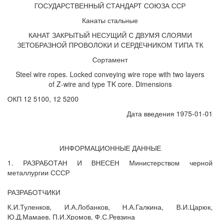
ГОСУДАРСТВЕННЫЙ СТАНДАРТ СОЮЗА ССР
Канаты стальные
КАНАТ ЗАКРЫТЫЙ НЕСУЩИЙ С ДВУМЯ СЛОЯМИ
ЗЕТОБРАЗНОЙ ПРОВОЛОКИ И СЕРДЕЧНИКОМ ТИПА ТК
Сортамент
Steel wire ropes. Locked conveying wire rope with two layers
of Z-wire and type TK core. Dimensions
ОКП 12 5100, 12 5200
Дата введения 1975-01-01
ИНФОРМАЦИОННЫЕ ДАННЫЕ
1. РАЗРАБОТАН И ВНЕСЕН Министерством черной
металлургии СССР
РАЗРАБОТЧИКИ
К.И.Туленков, И.А.Лобанков, Н.А.Галкина, В.И.Царюк,
Ю.Д.Мамаев, П.И.Хромов, Ф.С.Ревзина