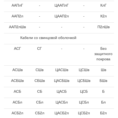
ААПлГ
-
ЦААПлГ
-
КлГ
ААП2л
-
ЦААП2л
-
К2л
ААП2лШв
-
-
-
П2лШв
Кабели со свинцовой оболочкой
АСГ
СГ
-
-
Без
защитного
покрова
АСШв
СШв
ЦАСШв
ЦСШв
Шв
АСБШв
СБШв
ЦАСБШв
ЦСБШв
БШв
АСБ
СБ
ЦАСБ
ЦСБ
Б
АСБл
СБл
ЦАСБл
ЦСБл
Бл
АСБ2л
СБ2л
ЦАСБ2л
ЦСБ2л
Б2л