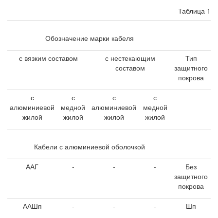
Таблица 1
Обозначение марки кабеля
с вязким составом
с нестекающим
Тип
составом
защитного
покрова
с
с
с
с
алюминиевой
медной
алюминиевой
медной
жилой
жилой
жилой
жилой
Кабели с алюминиевой оболочкой
ААГ
-
-
-
Без
защитного
покрова
ААШп
-
-
-
Шп