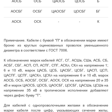
АОСБ
ОСБ
ЦАОСБ
ЦОСБ
Б
АОСБГ
ОСБГ
ЦАОСБГ
ЦОСБГ
БГ
АОСК
ОСК
-
-
К
Примечание. Кабели с буквой "П" в обозначении марки имеют
броню из круглых оцинкованных проволок уменьшенного
диаметра в соответствии с ГОСТ 7006.
К обозначению марок кабелей АСГ, СГ, АСШв, СШв, АСБ, СБ,
АСБГ, СБГ, АСП, СП, АСПГ, СПГ, АСКл, СКл на напряжение 1;
6 и 10 кВ, марок ЦАСБ, ЦСБ, ЦАСБГ, ЦСБГ, ЦАСП, ЦСП,
ЦАСПГ, ЦСПГ, ЦАСКл, ЦСКл на напряжение 6 и 10 кВ, марок
АОСБ, ОСБ, АОСБГ, ОСБГ, АОСК, ОСК на напряжение 20 и 35
кВ и марок ЦАОСБ, ЦОСБ, ЦАОСБГ, ЦОСБГ, ЦАСШв, ЦСШв на
напряжение 35 кВ в тропическом исполнении добавляют
через дефис букву "Т".
Для кабелей с однопроволочными жилами в обозначение
марки кабеля после цифр, указывающих сечение жилы,