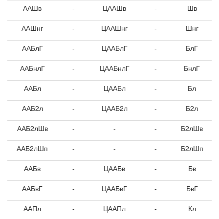
ААШв
-
ЦААШв
-
Шв
ААШнг
-
ЦААШнг
-
Шнг
ААБлГ
-
ЦААБлГ
-
БлГ
ААБнлГ
-
ЦААБнлГ
-
БнлГ
ААБл
-
ЦААБл
-
Бл
ААБ2л
-
ЦААБ2л
-
Б2л
ААБ2лШв
-
-
-
Б2лШв
ААБ2лШп
-
-
-
Б2лШп
ААБв
-
ЦААБв
-
Бв
ААБвГ
-
ЦААБвГ
-
БвГ
ААПл
-
ЦААПл
-
Кл