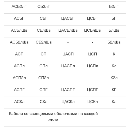
АСБ2лГ
СБ2лГ
-
-
Б2лГ
АСБГ
СБГ
ЦАСБГ
ЦСБГ
БГ
АСБлШв
СБлШв
ЦАСБлШв
ЦСБлШв
БлШв
АСБ2лШв
СБ2лШв
-
-
Б2лШв
АСП
СП
ЦАСП
ЦСП
К
АСПл
СПл
ЦАСПл
ЦСПл
Кл
АСП2л
СП2л
-
-
К2л
АСПГ
СПГ
ЦАСПГ
ЦСПГ
КГ
АСКл
СКл
ЦАСКл
ЦСКл
Кл
Кабели со свинцовыми оболочками на каждой
жиле