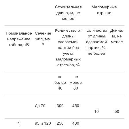
Строительная
Маломерные
длина, м, не
отрезки
менее
Количество от
Количество
Длина,
Номинальное
Сечение
длины
от длины
м, не
напряжение
жил, мм
сдаваемой
сдаваемой
менее
кабеля, кВ
партии без
партии, %,
учета
не более
маломерных
отрезков, %
не
не
более
менее
40
60
До 70
300
450
10
50
1
95 и 120
250
400