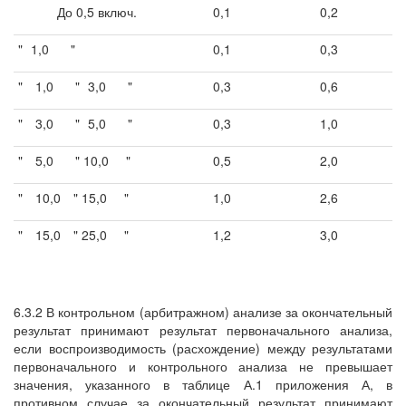
До 0,5 включ.
0,1
0,2
"
1,0
"
0,1
0,3
"
1,0
"
3,0
"
0,3
0,6
"
3,0
"
5,0
"
0,3
1,0
"
5,0
" 10,0
"
0,5
2,0
"
10,0
" 15,0
"
1,0
2,6
"
15,0
" 25,0
"
1,2
3,0
6.3.2 В контрольном (арбитражном) анализе за окончательный
результат принимают результат первоначального анализа,
если воспроизводимость (расхождение) между результатами
первоначального и контрольного анализа не превышает
значения, указанного в таблице А.1 приложения А, в
противном случае за окончательный результат принимают