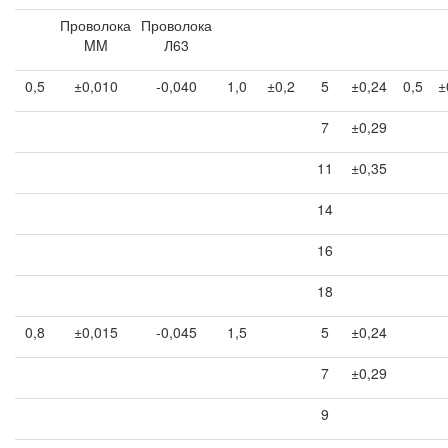
Проволока
Проволока
MM
Л63
0,5
±0,010
-0,040
1,0
±0,2
5
±0,24
0,5
±
7
±0,29
11
±0,35
14
16
18
0,8
±0,015
-0,045
1,5
5
±0,24
7
±0,29
9