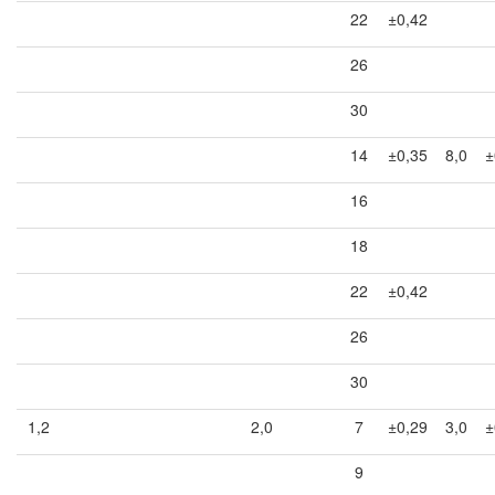
22
±0,42
26
30
14
±0,35
8,0
±
16
18
22
±0,42
26
30
1,2
2,0
7
±0,29
3,0
±
9