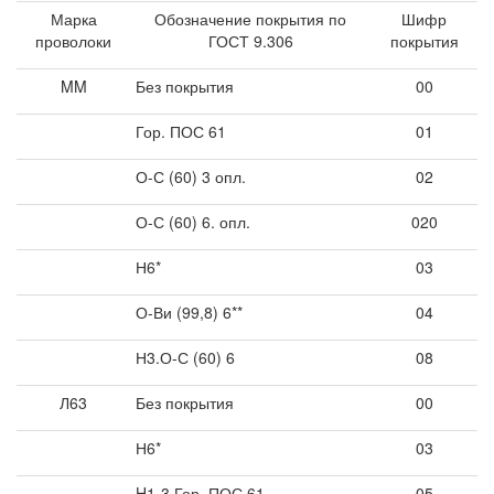
Марка
Обозначение покрытия по
Шифр
проволоки
ГОСТ 9.306
покрытия
MM
Без покрытия
00
Гор. ПОС 61
01
О-С (60) 3 опл.
02
О-С (60) 6. опл.
020
Н6*
03
О-Ви (99,8) 6**
04
Н3.О-С (60) 6
08
Л63
Без покрытия
00
Н6*
03
H1-3 Гор. ПОС 61
05