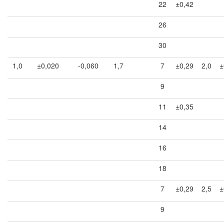
22
±0,42
26
30
1,0
±0,020
-0,060
1,7
7
±0,29
2,0
±
9
11
±0,35
14
16
18
7
±0,29
2,5
±
9