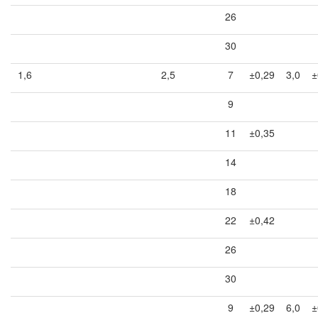
26
30
1,6
2,5
7
±0,29
3,0
±
9
11
±0,35
14
18
22
±0,42
26
30
9
±0,29
6,0
±