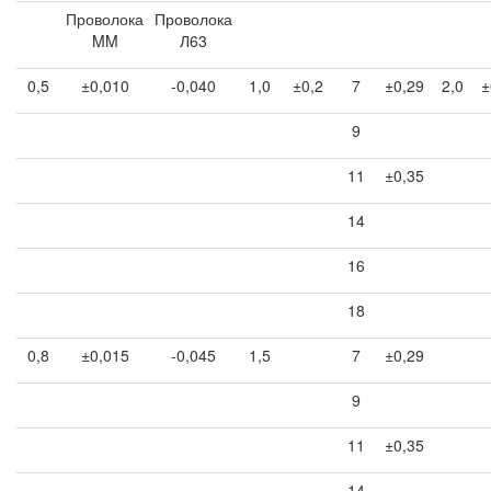
Проволока
Проволока
MM
Л63
0,5
±0,010
-0,040
1,0
±0,2
7
±0,29
2,0
±
9
11
±0,35
14
16
18
0,8
±0,015
-0,045
1,5
7
±0,29
9
11
±0,35
14