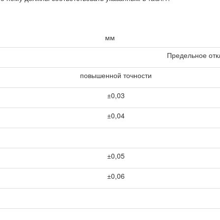
мм
Предельное отк
повышенной точности
±0,03
±0,04
±0,05
±0,06