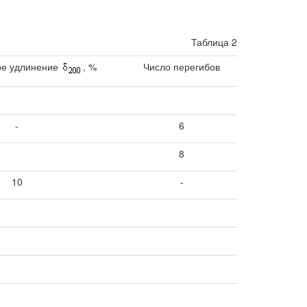
Таблица 2
ое удлинение
, %
Число перегибов
-
6
8
10
-