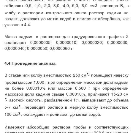
отбирают 0,5; 1,0; 2,0; 3,0; 4,0; 5,0; 6,0 см
раствора В, в
колбу с раствором контрольного опыта раствор кадмия не
вводят, доливают до метки водой и измеряют абсорбцию, как
указано в 4.4.
Масса кадмия в растворах для градуировочного графика 2
составляет 0,0000005; 0,0000010; 0,0000020; 0,0000030;
0,0000040; 0,0000050; 0,0000060 г.
4.4 Проведение анализа
В стакан или колбу вместимостью 250 см
помещают навеску
пробы массой 1,000 г при определении массовой доли кадмия
не более 0,00010% или массой 0,500 г при определении
массовой доли кадмия свыше 0,00010%, приливают 15-20 см
азотной кислоты, разбавленной 1:1, выпаривают до объема
5-7 см
, переводят раствор в мерную колбу вместимостью
100 см
, охлаждают и доливают до метки водой.
Измеряют абсорбцию раствора пробы и соответствующих
растворов для градуировки при длине волны 228,8 нм, ширине