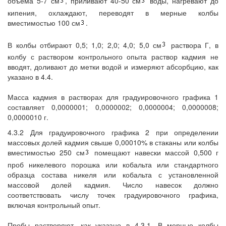
объема 5-7 см
, приливают 40-50 см
воды, нагревают до
кипения, охлаждают, переводят в мерные колбы
вместимостью 100 см
.
В колбы отбирают 0,5; 1,0; 2,0; 4,0; 5,0 см
раствора Г, в
колбу с раствором контрольного опыта раствор кадмия не
вводят, доливают до метки водой и измеряют абсорбцию, как
указано в 4.4.
Масса кадмия в растворах для градуировочного графика 1
составляет 0,0000001; 0,0000002; 0,0000004; 0,0000008;
0,0000010 г.
4.3.2 Для градуировочного графика 2 при определении
массовых долей кадмия свыше 0,00010% в стаканы или колбы
вместимостью 250 см
помещают навески массой 0,500 г
проб никелевого порошка или кобальта или стандартного
образца состава никеля или кобальта с установленной
массовой долей кадмия. Число навесок должно
соответствовать числу точек градуировочного графика,
включая контрольный опыт.
Пробы растворяют, как указано в 4.3.1. В мерные колбы