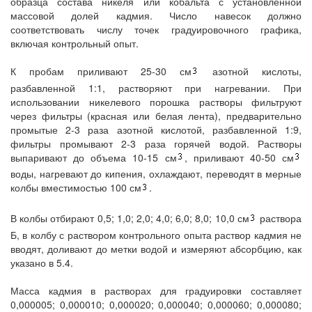
образца состава никеля или кобальта с установленной
массовой долей кадмия. Число навесок должно
соответствовать числу точек градуировочного графика,
включая контрольный опыт.
К пробам приливают 25-30 см
азотной кислоты,
разбавленной 1:1, растворяют при нагревании. При
использовании никелевого порошка растворы фильтруют
через фильтры (красная или белая лента), предварительно
промытые 2-3 раза азотной кислотой, разбавленной 1:9,
фильтры промывают 2-3 раза горячей водой. Растворы
выпаривают до объема 10-15 см
, приливают 40-50 см
воды, нагревают до кипения, охлаждают, переводят в мерные
колбы вместимостью 100 см
.
В колбы отбирают 0,5; 1,0; 2,0; 4,0; 6,0; 8,0; 10,0 см
раствора
Б, в колбу с раствором контрольного опыта раствор кадмия не
вводят, доливают до метки водой и измеряют абсорбцию, как
указано в 5.4.
Масса кадмия в растворах для градуировки составляет
0,000005; 0,000010; 0,000020; 0,000040; 0,000060; 0,000080;