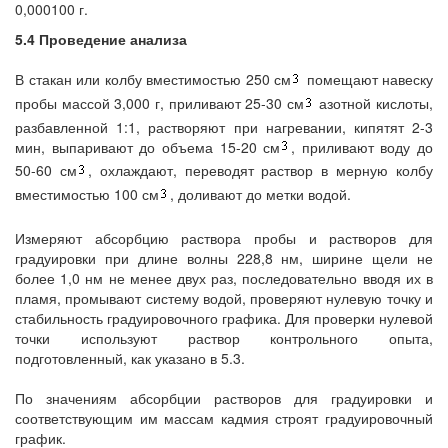
0,000100 г.
5.4 Проведение анализа
В стакан или колбу вместимостью 250 см
помещают навеску
пробы массой 3,000 г, приливают 25-30 см
азотной кислоты,
разбавленной 1:1, растворяют при нагревании, кипятят 2-3
мин, выпаривают до объема 15-20 см
, приливают воду до
50-60 см
, охлаждают, переводят раствор в мерную колбу
вместимостью 100 см
, доливают до метки водой.
Измеряют абсорбцию раствора пробы и растворов для
градуировки при длине волны 228,8 нм, ширине щели не
более 1,0 нм не менее двух раз, последовательно вводя их в
пламя, промывают систему водой, проверяют нулевую точку и
стабильность градуировочного графика. Для проверки нулевой
точки используют раствор контрольного опыта,
подготовленный, как указано в 5.3.
По значениям абсорбции растворов для градуировки и
соответствующим им массам кадмия строят градуировочный
график.