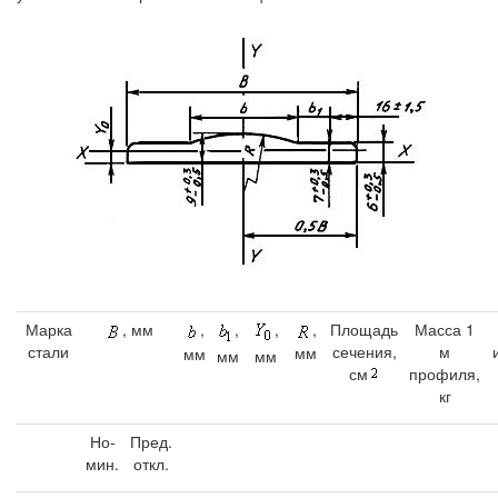
Марка
, мм
,
,
,
,
Площадь
Масса 1
стали
сечения,
м
мм
мм
мм
мм
см
профиля,
кг
Но-
Пред.
мин.
откл.