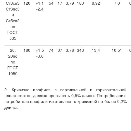
Ст3сп3
120
+1,1
54
17
3,79
183
8,92
7,0
Ст3пс3
-2,4
и
Ст5сп2
по
ГОСТ
535
20,
180
+1,5
74
37
3,78
343
13,4
10,51
20пс
-3,6
по
ГОСТ
1050
2. Кривизна профиля в вертикальной и горизонтальной
плоскостях не должна превышать 0,5% длины. По требованию
потребителя профили изготовляют с кривизной не более 0,2%
длины.