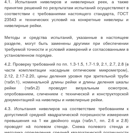
4.1. Испытания нивелиров и нивелирных реек, а также
принятие решений по результатам испытаний осуществляют в
соответствии с требованиями настоящего стандарта, ГОСТ
23543 и технических условий на конкретные нивелиры и
нивелирные рейки.
Методы и средства испытаний, указанные в настоящем
разделе, могут быть заменены другими при обеспечении
требуемой точности и условий измерений и согласованными в
установленном порядке.
4.2. Проверку требований по пп. 1.3-1.5, 1.7-1.9, 2.1, 2.7, 2.8 (в
части комплектации насадным оптическим микрометром),
2.12, 2.17-2.20, цены деления уровня при зрительной трубе
(табл.1), номинальной длины рейки и длины деления шкалы
рейки (табл.2) проводят визуальным осмотром,
опробованием, сличением с технической и конструкторской
документацией на нивелиры и нивелирные рейки.
4.3. Испытания нивелиров на соответствие требованиям к
допустимой средней квадратической погрешности измерения
превышения на 1 км двойного хода (табл.1, пп. 2.6 и 2.8)
проводят нa полевом стенде. Схема полевого стенда и
методика определения средней квадратической погрешности