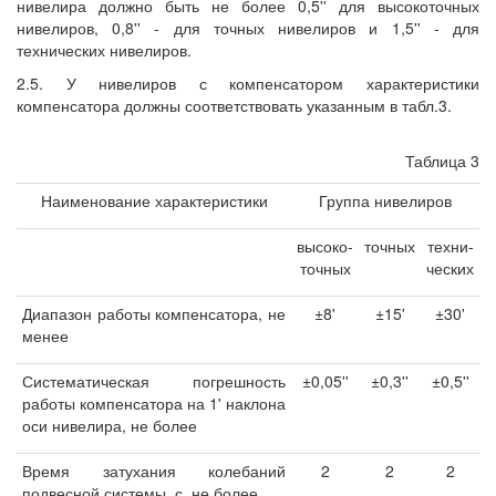
нивелира должно быть не более 0,5'' для высокоточных
нивелиров, 0,8'' - для точных нивелиров и 1,5'' - для
технических нивелиров.
2.5. У нивелиров с компенсатором характеристики
компенсатора должны соответствовать указанным в табл.3.
Таблица 3
Наименование характеристики
Группа нивелиров
высоко-
точных
техни-
точных
ческих
Диапазон работы компенсатора, не
±8'
±15'
±30'
менее
Систематическая погрешность
±0,05''
±0,3''
±0,5''
работы компенсатора на 1' наклона
оси нивелира, не более
Время затухания колебаний
2
2
2
подвесной системы, с, не более