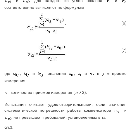
и
для каждого из углов наклона
и
соответственно вычисляют по формулам
,
(6)
,
(7)
где
,
и
-
значения
,
и
в
-м приеме
измерения;
- количество приемов измерения (
2).
Испытания считают удовлетворительными, если значения
систематической погрешности работы компенсатора
и
не превышают требований, установленных в та
бл.3.