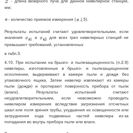
- длина визирного луча для данной нивелирной станции,
мм;
- количество приемов измерения (
5).
Результаты испытаний считают удовлетворительными, если
значения
и
для всех трех нивелирных станций не
превышают требований, установленных
в табл.3.
4.10. При испытании на брызго- и пылезащищенность (п.2.9)
нивелиры, изготовленные в брызго- и пылезащищенном
исполнении, выдерживают в камере пыли и дождя без
упаковочного ящика. Затем нивелир извлекают из камеры
пыли (дождя) и протирают поверхность прибора от пыли
(влаги). Результаты испытаний считают
неудовлетворительными, если невозможно проводить
нивелиром измерения вследствие загрязнения отсчетных
шкал или поля зрения трубы, ухудшения их освещенности или
затруднения хода подвижных частей нивелира из-за
попадания во внутрь прибора пыли или влаги.