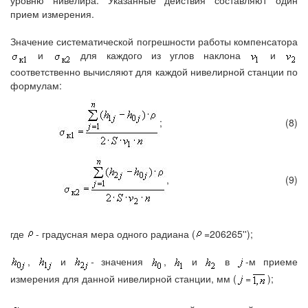
прием измерения.
Значение систематической погрешности работы компенсатора
и
для каждого из углов наклона
и
соответственно вычисляют для каждой нивелирной станции по
формулам:
;
(8)
,
(9)
где
- градусная мера одного радиана (
=206265'');
,
и
-
значения
,
и
в
-м приеме
измерения для данной нивелирной станции, мм (
=
);