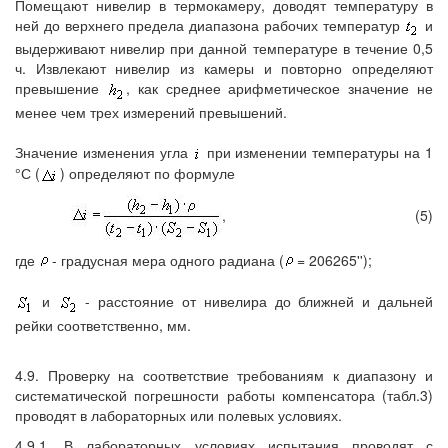
Помещают нивелир в термокамеру, доводят температуру в
ней до верхнего предела диапазона рабочих температур
и
выдерживают нивелир при данной температуре в течение 0,5
ч. Извлекают нивелир из камеры и повторно определяют
превышение
, как среднее арифметическое значение не
менее чем трех измерений превышений.
Значение изменения угла
при изменении температуры на 1
°С (
) определяют по формуле
,
(5)
где
- градусная мера одного радиана (
= 206265'');
и
- расстояние от нивелира до ближней и дальней
рейки соответственно, мм.
4.9. Проверку на соответствие требованиям к диапазону и
систематической погрешности работы компенсатора (табл.3)
проводят в лабораторных или полевых условиях.
4.9.1. В лабораторных условиях испытания проводят с