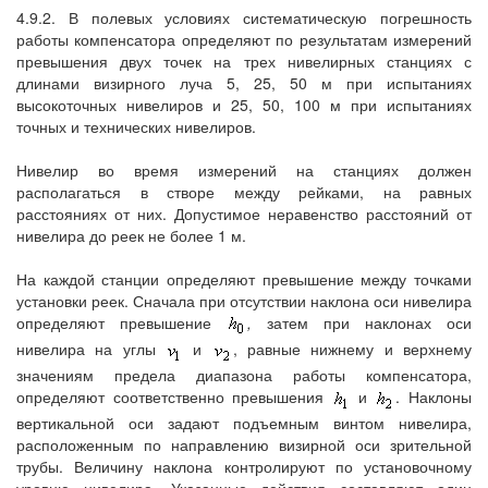
4.9.2. В полевых условиях систематическую погрешность
работы компенсатора определяют по результатам измерений
превышения двух точек на трех нивелирных станциях с
длинами визирного луча 5, 25, 50 м при испытаниях
высокоточных нивелиров и 25, 50, 100 м при испытаниях
точных и технических нивелиров.
Нивелир во время измерений на станциях должен
располагаться в створе между рейками, на равных
расстояниях от них. Допустимое неравенство расстояний от
нивелира до реек не более 1 м.
На каждой станции определяют превышение между точками
установки реек. Сначала при отсутствии наклона оси нивелира
определяют превышение
,
затем при наклонах оси
нивелира на углы
и
, равные нижнему и верхнему
значениям предела диапазона работы компенсатора,
определяют соответственно превышения
и
. Наклоны
вертикальной оси задают подъемным винтом нивелира,
расположенным по направлению визирной оси зрительной
трубы. Величину наклона контролируют по установочному
уровню нивелира. Указанные действия составляют один