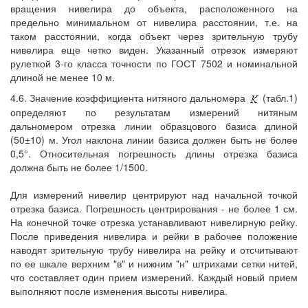
вращения нивелира до объекта, расположенного на
предельно минимальном от нивелира расстоянии, т.е. на
таком расстоянии, когда объект через зрительную трубу
нивелира еще четко виден. Указанный отрезок измеряют
рулеткой 3-го класса точности по ГОСТ 7502 и номинальной
длиной не менее 10 м.
4.6. Значение коэффициента нитяного дальномера
(табл.1)
определяют по результатам измерений нитяным
дальномером отрезка линии образцового базиса длиной
(50±10) м. Угол наклона линии базиса должен быть не более
0,5°. Относительная погрешность длины отрезка базиса
должна быть не более 1/1500.
Для измерений нивелир центрируют над начальной точкой
отрезка базиса. Погрешность центрирования - не более 1 см.
На конечной точке отрезка устанавливают нивелирную рейку.
После приведения нивелира и рейки в рабочее положение
наводят зрительную трубу нивелира на рейку и отсчитывают
по ее шкале верхним "в" и нижним "н" штрихами сетки нитей,
что составляет один прием измерений. Каждый новый прием
выполняют после изменения высоты нивелира.