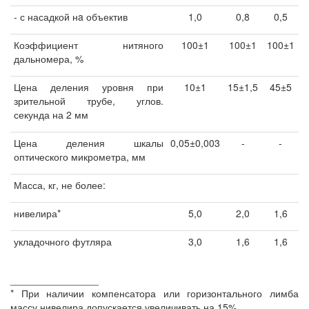
- с насадкой нa объектив
1,0
0,8
0,5
Коэффициент нитяного
100±1
100±1
100±1
дальномера, %
Цена деления уровня при
10±1
15±1,5
45±5
зрительной трубе, углов.
секунда на 2 мм
Цена деления шкалы
0,05±0,003
-
-
оптического микрометра, мм
Масса, кг, не более:
нивелира*
5,0
2,0
1,6
укладочного футляра
3,0
1,6
1,6
________________
* При наличии компенсатора или горизонтального лимба
массу нивелира допускается увеличивать на 15%.