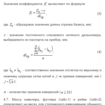
Значение коэффициента
вычисляют по формуле
,
(3)
где
- образцовое значение длины отрезка базиса, мм;
- значение постоянного слагаемого нитяного дальномера,
выбираемого из паспорта на прибор, мм;
,
(4)
где
и
- соответственно значения отсчетов по верхнему и
нижнему штрихам сетки нитей в
-м приеме измерений, мм (
=
);
- количество приемов измерений (
)
4.7. Массу нивелира, футляра (табл.1) и рейки (табл.2)
определяют на весах для статического взвешивания обычного