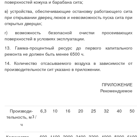
поверхностей кожуха и барабана сита;
в) устройства, обеспечивающие остановку работающего сита
при открывании дверец люков и невозможность пуска сита при
открытых дверцах;
г) возможность безопасной очистки просеивающих
поверхностей в условиях эксплуатации.
13. Гамма-процентный ресурс до первого капитального
ремонта не должен быть менее 6500 ч.
14. Количество отсасываемого воздуха в зависимости от
производительности сит указано в приложении.
ПРИЛОЖЕНИЕ
Рекомендуемое
Производи-
6,3
10
16
20
25
32
40
50
тельность, м
/
ч
Количество
600
1100
2000
2400
3200
4000
5000
6100