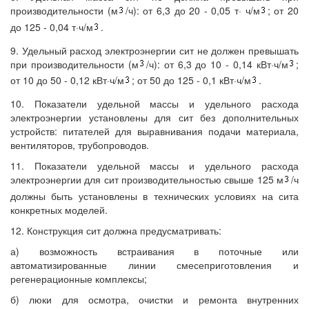
производительности (м
/ч): от 6,3 до 20 - 0,05 т· ч/м
; от 20
до 125 - 0,04 т·ч/м
.
9. Удельный расход электроэнергии сит не должен превышать
при производительности (м
/ч): от 6,3 до 10 - 0,14 кВт·ч/м
;
от 10 до 50 - 0,12 кВт·ч/м
; от 50 до 125 - 0,1 кВт·ч/м
.
10. Показатели удельной массы и удельного расхода
электроэнергии установлены для сит без дополнительных
устройств: питателей для выравнивания подачи материала,
вентиляторов, трубопроводов.
11. Показатели удельной массы и удельного расхода
электроэнергии для сит производительностью свыше 125 м
/ч
должны быть установлены в технических условиях на сита
конкретных моделей.
12. Конструкция сит должна предусматривать:
а) возможность встраивания в поточные или
автоматизированные линии смесеприготовления и
регенерационные комплексы;
б) люки для осмотра, очистки и ремонта внутренних