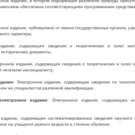
ное издание, в котором информация различной природы присутс
заимосвязь обеспечена соответствующими программными средства
ное издание, публикуемое от имени государственных органов, уч
ного характера,
издание, содержащее сведения о теоретических и (или) экс
 исторические документы,
ронное издание, содержащее сведения о теоретических и (или) э
й читателю-неспециалисту,
дание:
Электронное издание, содержащее сведения по технологи
нное на специалистов различной квалификации,
электронное издание
: Электронное издание, содержащее н
издание, содержащее систематизированные сведения научного 
ное на учащихся разного возраста и степени обучения,