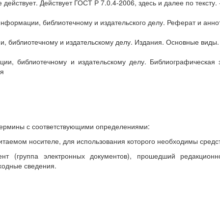
действует. Действует ГОСТ Р 7.0.4-2006, здесь и далее по тексту.
информации, библиотечному и издательского делу. Реферат и анн
и, библиотечному и издательскому делу. Издания. Основные виды
ии, библиотечному и издательскому делу. Библиографическая 
ия
ермины с соответствующими определениями:
таемом носителе, для использования которого необходимы средст
т (группа электронных документов), прошедший редакционно
ходные сведения.