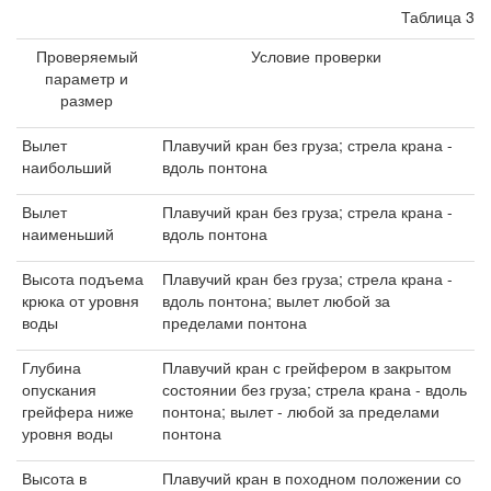
Таблица 3
Проверяемый
Условие проверки
параметр и
размер
Вылет
Плавучий кран без груза; стрела крана -
наибольший
вдоль понтона
Вылет
Плавучий кран без груза; стрела крана -
наименьший
вдоль понтона
Высота подъема
Плавучий кран без груза; стрела крана -
крюка от уровня
вдоль понтона; вылет любой за
воды
пределами понтона
Глубина
Плавучий кран с грейфером в закрытом
опускания
состоянии без груза; стрела крана - вдоль
грейфера ниже
понтона; вылет - любой за пределами
уровня воды
понтона
Высота в
Плавучий кран в походном положении со