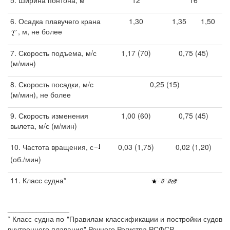
5. Ширина понтона, м
12
16
6. Осадка плавучего крана
1,30
1,35
1,50
, м, не более
7. Скорость подъема, м/с
1,17 (70)
0,75 (45)
(м/мин)
8. Скорость посадки, м/с
0,25 (15)
(м/мин), не более
9. Скорость изменения
1,00 (60)
0,75 (45)
вылета, м/с (м/мин)
10. Частота вращения, с
0,03 (1,75)
0,02 (1,20)
(об./мин)
11. Класс судна*
_______________
* Класс судна по "Правилам классификации и постройки судов
внутреннего плавания" Речного Регистра РСФСР