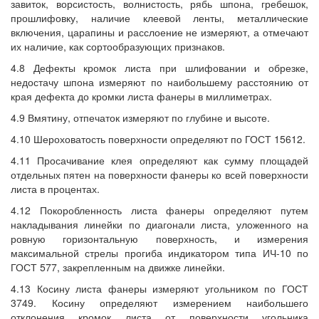
завиток, ворсистость, волнистость, рябь шпона, гребешок,
прошлифовку, наличие клеевой ленты, металлические
включения, царапины и расслоение не измеряют, а отмечают
их наличие, как сортообразующих признаков.
4.8 Дефекты кромок листа при шлифовании и обрезке,
недостачу шпона измеряют по наибольшему расстоянию от
края дефекта до кромки листа фанеры в миллиметрах.
4.9 Вмятину, отпечаток измеряют по глубине и высоте.
4.10 Шероховатость поверхности определяют по ГОСТ 15612.
4.11 Просачивание клея определяют как сумму площадей
отдельных пятен на поверхности фанеры ко всей поверхности
листа в процентах.
4.12 Покоробленность листа фанеры определяют путем
накладывания линейки по диагонали листа, уложенного на
ровную горизонтальную поверхность, и измерения
максимальной стрелы прогиба индикатором типа ИЧ-10 по
ГОСТ 577, закрепленным на движке линейки.
4.13 Косину листа фанеры измеряют угольником по ГОСТ
3749. Косину определяют измерением наибольшего
отклонения кромок листа от поверхности угольника