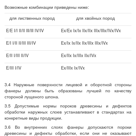
Возможные комбинации приведены ниже:
для лиственных пород
для хвойных пород
E/E I/I II/II Ill/Ill IV/IV
Ex/Ex Ix/Ix IIx/IIx IIIx/IIlx/IVx/IVx
E/I I/II II/III III/IV
Ex/Ix Ix/IIx IIx/IIIx IIIx/IVx
E/II I/III II/IV
Ex/IIx Ix/IIIx IIx/IVx
E/III I/IV
Ex/IIIx Ix/IVx
3.4 Наружные поверхности лицевой и оборотной стороны
фанеры должны быть образованы лучшей по качеству
стороной лущеного шпона.
3.5 Допустимые нормы пороков древесины и дефектов
обработки наружных слоев устанавливают в стандартах на
конкретные виды продукции.
3.6 Во внутренних слоях фанеры допускаются пороки
древесины и дефекты обработки, если они не оказывают