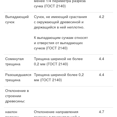
менее 1/4 периметра разреза
сучка (ГОСТ 2140)
Выпадающий
Сучок, не имеющий срастания
4.2
сучок
с окружающей древесиной и
держащийся в ней неплотно.
К выпадающим сучкам относят
и отверстия от выпадающих
сучков (ГОСТ 2140)
Сомкнутая
Трещина шириной не более
4.4
трещина
0,2 мм (ГОСТ 2140)
Разошедшаяся
Трещина шириной более 0,2
4.4
трещина
мм (ГОСТ 2140)
Отклонение в
строении
древесины:
наклон
Отклонение направления
4.7
волокон
волокон в тангентальной и