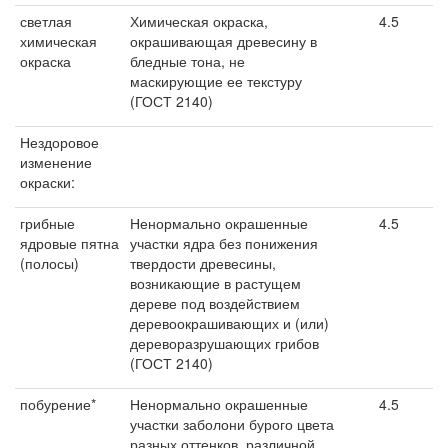
светлая
Химическая окраска,
4.5
химическая
окрашивающая древесину в
окраска
бледные тона, не
маскирующие ее текстуру
(ГОСТ 2140)
Нездоровое
изменение
окраски:
грибные
Ненормально окрашенные
4.5
ядровые пятна
участки ядра без понижения
(полосы)
твердости древесины,
возникающие в растущем
дереве под воздействием
деревоокрашивающих и (или)
дереворазрушающих грибов
(ГОСТ 2140)
побурение*
Ненормально окрашенные
4.5
участки заболони бурого цвета
разных оттенков, различной