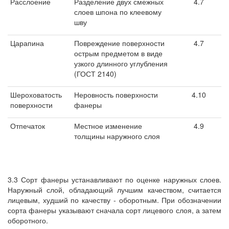
Расслоение
Разделение двух смежных
4.7
слоев шпона по клеевому
шву
Царапина
Повреждение поверхности
4.7
острым предметом в виде
узкого длинного углубления
(ГОСТ 2140)
Шероховатость
Неровность поверхности
4.10
поверхности
фанеры
Отпечаток
Местное изменение
4.9
толщины наружного слоя
3.3 Сорт фанеры устанавливают по оценке наружных слоев.
Наружный слой, обладающий лучшим качеством, считается
лицевым, худший по качеству - оборотным. При обозначении
сорта фанеры указывают сначала сорт лицевого слоя, а затем
оборотного.