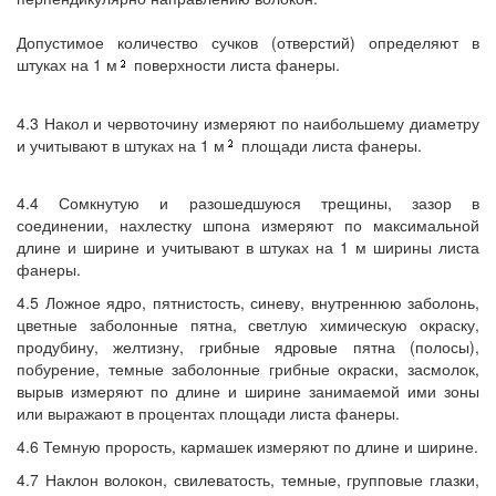
Допустимое количество сучков (отверстий) определяют в
штуках на 1 м
поверхности листа фанеры.
4.3 Накол и червоточину измеряют по наибольшему диаметру
и учитывают в штуках на 1 м
площади листа фанеры.
4.4 Сомкнутую и разошедшуюся трещины, зазор в
соединении, нахлестку шпона измеряют по максимальной
длине и ширине и учитывают в штуках на 1 м ширины листа
фанеры.
4.5 Ложное ядро, пятнистость, синеву, внутреннюю заболонь,
цветные заболонные пятна, светлую химическую окраску,
продубину, желтизну, грибные ядровые пятна (полосы),
побурение, темные заболонные грибные окраски, засмолок,
вырыв измеряют по длине и ширине занимаемой ими зоны
или выражают в процентах площади листа фанеры.
4.6 Темную прорость, кармашек измеряют по длине и ширине.
4.7 Наклон волокон, свилеватость, темные, групповые глазки,