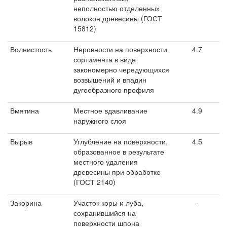
неполностью отделенных
волокон древесины (ГОСТ
15812)
Волнистость
Неровности на поверхности
4.7
сортимента в виде
закономерно чередующихся
возвышений и впадин
дугообразного профиля
Вмятина
Местное вдавливание
4.9
наружного слоя
Вырыв
Углубление на поверхности,
4.5
образованное в результате
местного удаления
древесины при обработке
(ГОСТ 2140)
Закорина
Участок коры и луба,
-
сохранившийся на
поверхности шпона