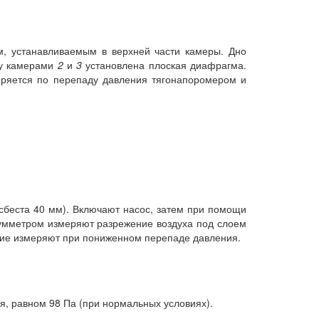
, устанавливаемым в верхней части камеры. Дно
ду камерами
2
и
3
установлена плоская диафрагма.
еряется по перепаду давления тягонапоромером и
асбеста 40 мм). Включают насос, затем при помощи
куумметром измеряют разрежение воздуха под слоем
ние измеряют при пониженном перепаде давления.
я, равном 98 Па (при нормальных условиях).