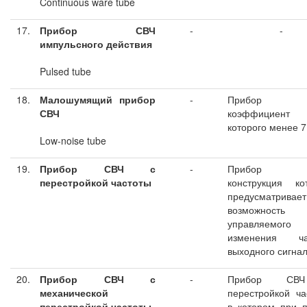
Continuous ware tube
17.
Прибор СВЧ
-
-
импульсного действия
Pulsed tube
18.
Малошумящий прибор
-
Прибор С
СВЧ
коэффициент
которого менее 7
Low-noise tube
19.
Прибор СВЧ с
-
Прибор С
перестройкой частоты
конструкция ко
предусматривает
возможность
управляемого
изменения ча
выходного сигна
20.
Прибор СВЧ с
-
Прибор С
механической
перестройкой ча
перестройкой частоты
в котором при 