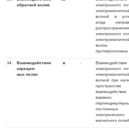
обратной волне
электронного по
электромагнитно
волной в усло
когда направ
распространения
электронного по
электромагнитно
волны
противоположны
34.
Взаимодействие в
-
Взаимодействие
скрещен-
электронного по
ных полях
электромагнитно
волной при нал
пространстве
взаимодействия
взаимно
перпендикулярн
постоянных
электрическ
магнитного поле