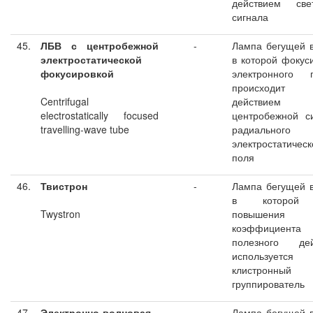
действием свет
сигнала
45.
ЛБВ с центробежной
-
Лампа бегущей 
электростатической
в которой фокус
фокусировкой
электронного п
происходит
Centrifugal
действием
electrostatically focused
центробежной с
travelling-wave tube
радиального
электростатическ
поля
46.
Твистрон
-
Лампа бегущей 
в которой
Twystron
повышения
коэффициента
полезного дей
используется
клистронный
группирователь
47.
Электронно-волновая
-
Лампа бегущей 