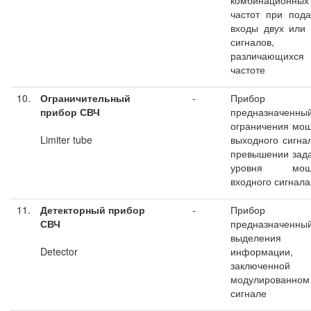
комбинационных
частот при под
входы двух или
сигналов,
различающих
частоте
10.
Ограничительный
-
Прибор С
прибор СВЧ
предназначенны
ограничения мо
Limiter tube
выходного сигна
превышении зад
уровня мощн
входного сигнала
11.
Детекторный прибор
-
Прибор С
СВЧ
предназначенны
выделения
Detector
информации,
заключенн
модулированном
сигнале