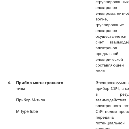
сгруппированных
электронов
электромагнитно
волне
группирование
электронов
осуществляет
счет взаимодей
электрон
продольной
электрической
составляюще
поля
4.
Прибор магнетронного
-
Электровакуумн
типа
прибор СВЧ, в к
в резуль
Прибор М-типа
взаимодействия
электронного по
M-type tube
СВЧ полем прои
передача
потенциальной
энергии