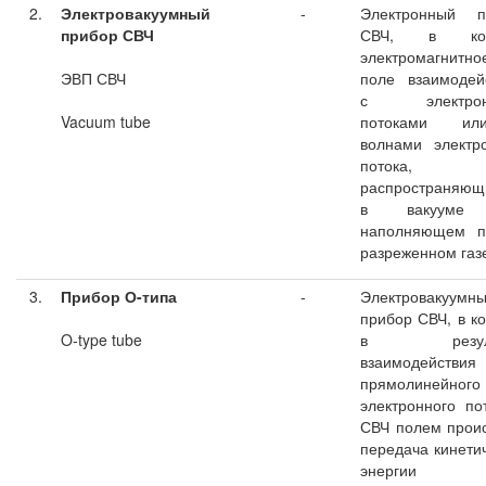
2.
Электровакуумный
-
Электронный п
прибор СВЧ
СВЧ, в кот
электромагнитн
ЭВП СВЧ
поле взаимодей
с электрон
Vacuum tube
потоками и
волнами электр
потока,
распространяющ
в вакууме
наполняющем п
разреженном газ
3.
Прибор О-типа
-
Электровакуумн
прибор СВЧ, в к
O-type tube
в резуль
взаимодействия
прямолинейного
электронного по
СВЧ полем прои
передача кинети
энергии