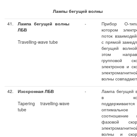
Лампы бегущей волны
41.
Лампа бегущей волны
-
Прибор О-ти
ЛБВ
котором электр
поток взаимодей
Travelling-wave tube
с прямой замед
бегущей волной
этом направ
групповой ско
электронов и ск
электромагнитно
волны совпадают
42.
Изохронная ЛБВ
-
Лампа бегущей 
в кото
Tapering travelling-wave
поддерживается
tube
оптимальное
соотношение 
фазовой скор
электромагнитно
волны и скор