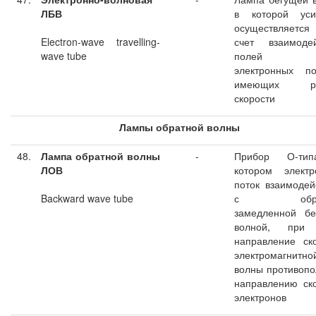
ЛБВ
в которой уси
осуществляет
Electron-wave travelling-
счет взаимодей
wave tube
полей д
электронных по
имеющих ра
скорости
Лампы обратной волны
48.
Лампа обратной волны
-
Прибор О-ти
ЛОВ
котором электр
поток взаимодей
Backward wave tube
с обрат
замедленной бе
волной, при
направление ск
электромагнитно
волны противоп
направлению ск
электронов