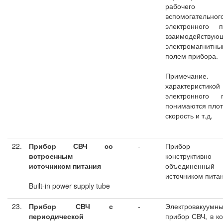
рабочего
вспомогательног
электронного п
взаимодействую
электромагнитн
полем прибора.
Примечание.
характеристикой
электронного п
понимаются плот
скорость и т.д.
22.
Прибор СВЧ со
-
Прибор С
встроенным
конструктивно
источником питания
объединенн
источником пита
Built-in power supply tube
23.
Прибор СВЧ с
-
Электровакуумн
периодической
прибор СВЧ, в к