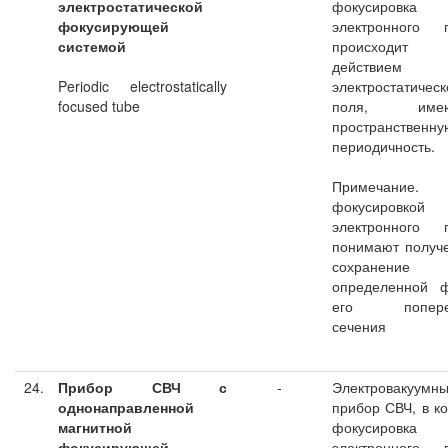
электростатической
фокусировка
фокусирующей
электронного п
системой
происходит
действием
Periodic electrostatically
электростатическ
focused tube
поля, имею
пространственну
периодичность.
Примечание.
фокусировкой
электронного п
понимают получ
сохранение
определенной 
его попереч
сечения
24.
Прибор СВЧ с
-
Электровакуумн
однонаправленной
прибор СВЧ, в к
магнитной
фокусировка
фокусирующей
электронного п