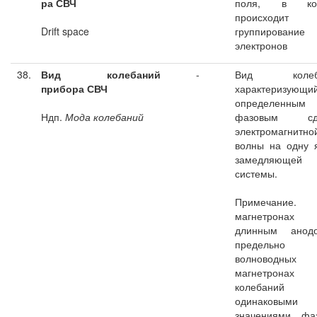
ра СВЧ
поля, в кот
происходит
Drift space
группирование
электронов
38.
Вид колебаний
-
Вид колеба
прибора СВЧ
характеризующи
определенным
Ндп.
Мода колебаний
фазовым сдв
электромагнитно
волны на одну 
замедляющей
системы.
Примечани
магнетрон
длинным ано
предельно
волноводных
магнетронах
колебани
одинаковыми
значениями фаз