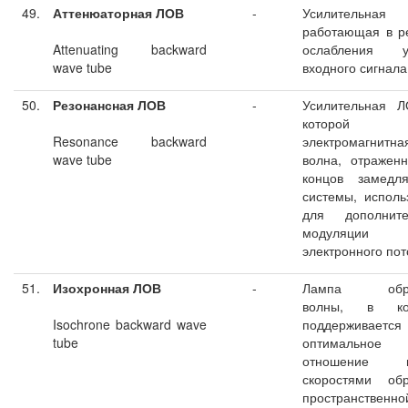
49.
Аттенюаторная ЛОВ
-
Усилительная
работающая в р
Attenuating backward
ослабления у
wave tube
входного сигнала
50.
Резонансная ЛОВ
-
Усилительная Л
которой
Resonance backward
электромагнитна
wave tube
волна, отражен
концов замедл
системы, исполь
для дополните
модуляции
электронного пот
51.
Изохронная ЛОВ
-
Лампа обра
волны, в ко
Isochrone backward wave
поддерживается
tube
оптимальное
отношение м
скоростями обр
пространственно