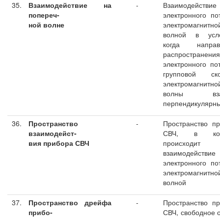
35.
Взаимодействие на
-
Взаимодействие
попереч-
электронного по
ной волне
электромагнитно
волной в усло
когда направ
распространения
электронного по
групповой ско
электромагнитно
волны вза
перпендикулярн
36.
Пространство
-
Пространство п
взаимодейст-
СВЧ, в кот
вия прибора СВЧ
происходит
взаимодействие
электронного по
электромагнитно
волной
37.
Пространство дрейфа
-
Пространство п
прибо-
СВЧ, свободное 