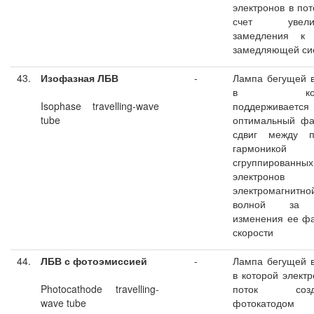
электронов в пот
счет увелич
замедления к 
замедляющей си
43.
Изофазная ЛБВ
-
Лампа бегущей 
в кото
Isophase travelling-wave
поддерживается
tube
оптимальный фа
сдвиг между п
гармоникой 
сгруппированных
электрон
электромагнитно
волной за 
изменения ее ф
скорости
44.
ЛБВ с фотоэмиссией
-
Лампа бегущей 
в которой элект
Photocathode travelling-
поток созда
wave tube
фотокатодом