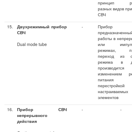
принцип ра
разных видов пр
СВЧ
15.
Двухрежимный прибор
-
Прибор С
СВЧ
предназначенны
работы в непре
Dual mode tube
или импуль
режимах, пр
переход из о
режима в др
производится
изменением р
питания 
перестройкой
настраиваемых
элементов
16.
Прибор СВЧ
-
-
непрерывного
действия