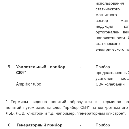
использования
статического
магнитного 
вектор магн
индукции кот
ортогонален ве
напряженности 
статического
электрического п
5.
Усилительный прибор
-
Прибор С
СВЧ*
предназначенны
усиления мощ
Amplifier tube
СВЧ колебаний
_______________
* Термины видовых понятий образуются из терминов ро
понятий путем замены слов "прибор СВЧ" на конкретные его
ЛБВ, ЛОВ, клистрон и т.д. например, "генераторный клистрон".
6.
Генераторный прибор
-
Прибор С