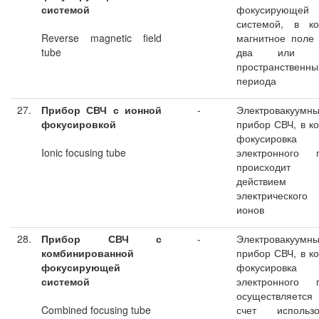
системой
фокусирующей
системой, в ко
Reverse magnetic field
магнитное поле
tube
два или б
пространственны
периода
27.
Прибор СВЧ с ионной
-
Электровакуумн
фокусировкой
прибор СВЧ, в к
фокусировка
Ionic focusing tube
электронного п
происходит
действием
электрического
ионов
28.
Прибор СВЧ с
-
Электровакуумн
комбинированной
прибор СВЧ, в к
фокусирующей
фокусировка
системой
электронного п
осуществляет
Combined focusing tube
счет использо