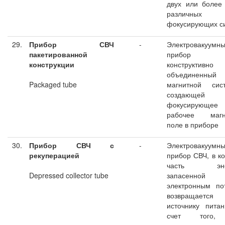
двух или более
различных
фокусирующих с
29.
Прибор СВЧ
-
Электровакуумн
пакетированной
прибор С
конструкции
конструктивно
объединенн
Packaged tube
магнитной сист
создающей
фокусирующе
рабочее магн
поле в приборе
30.
Прибор СВЧ с
-
Электровакуумн
рекуперацией
прибор СВЧ, в к
часть энер
Depressed collector tube
запасенной
электронным по
возвращается
источнику пита
счет того,