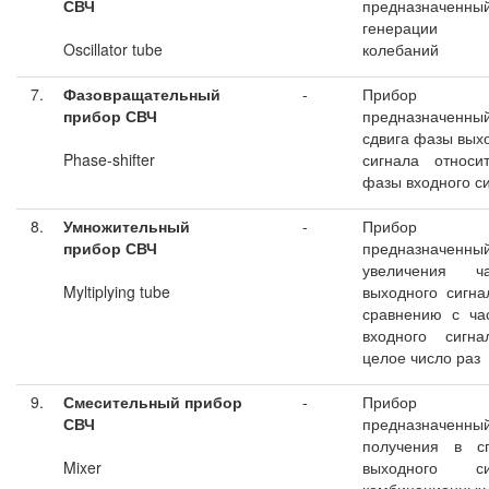
СВЧ
предназначенны
генерации
Oscillator tube
колебаний
7.
Фазовращательный
-
Прибор С
прибор СВЧ
предназначенны
сдвига фазы вых
Phase-shifter
сигнала относи
фазы входного с
8.
Умножительный
-
Прибор С
прибор СВЧ
предназначенны
увеличения ча
Myltiplying tube
выходного сигна
сравнению с ча
входного сигна
целое число раз
9.
Смесительный прибор
-
Прибор С
СВЧ
предназначенны
получения в сп
Mixer
выходного си