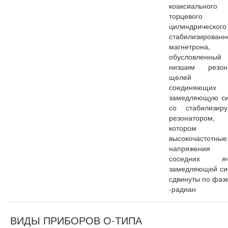
коаксиальног
торцевого
цилиндрического
стабилизированн
магнетрона,
обусловленный
низшим резон
щелей св
соединяющих
замедляющую си
со стабилизир
резонатором
котором
высокочастотные
напряжени
соседних яч
замедляющей си
сдвинуты по фаз
-радиан
ВИДЫ ПРИБОРОВ О-ТИПА