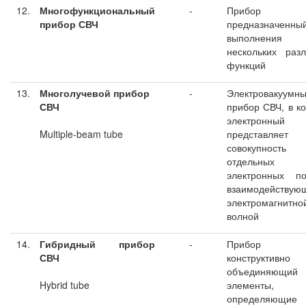
12.
Многофункциональный
-
Прибор С
прибор СВЧ
предназначенны
выполнения
нескольких раз
функций
13.
Многолучевой прибор
-
Электровакуумн
СВЧ
прибор СВЧ, в к
электронный 
Multiple-beam tube
представляет 
совокупность
отдельных
электронных по
взаимодействую
электромагнитно
волной
14.
Гибридный прибор
-
Прибор С
СВЧ
конструктивно
объединяющий
Hybrid tube
элементы,
определяющие