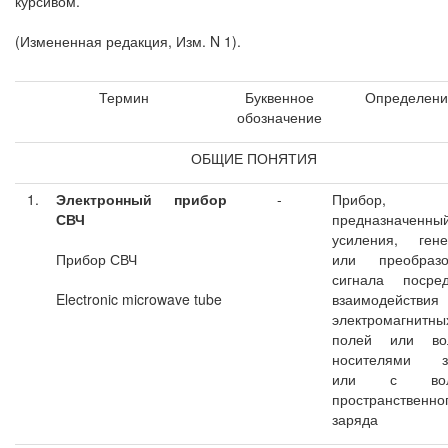
курсивом.
(Измененная редакция, Изм. N 1).
Термин
Буквенное
Определени
обозначение
ОБЩИЕ ПОНЯТИЯ
1.
Электронный прибор
-
Прибор,
СВЧ
предназначенны
усиления, гене
Прибор СВЧ
или преобразо
сигнала посред
Electronic microwave tube
взаимодействия
электромагнитн
полей или в
носителями з
или с вол
пространственно
заряда