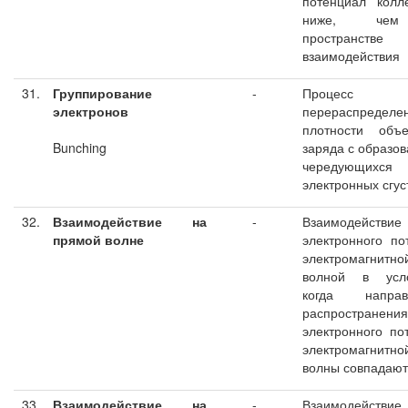
потенциал колл
ниже, че
пространстве
взаимодействия
31.
Группирование
-
Процесс
электронов
перераспределе
плотности объе
Bunching
заряда с образо
чередующихся
электронных сгус
32.
Взаимодействие на
-
Взаимодействие
прямой волне
электронного по
электромагнитно
волной в усло
когда направ
распространения
электронного по
электромагнитно
волны совпадают
33.
Взаимодействие на
-
Взаимодействие