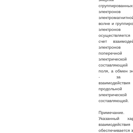
сгруппированных
электронов
электромагнитно
волне и группир
электронов
осуществляет
счет взаимодей
электрон
поперечной
электрической
составляюще
поля, а обмен э
- за с
взаимодейст
продольной
электрической
составляющей.
Примечание.
Указанный хар
взаимодействия
обеспечивается з