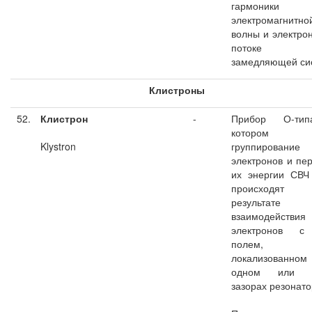
гармоники
электромагнитно
волны и электро
потоке в
замедляющей си
Клистроны
52.
Клистрон
-
Прибор О-ти
котором
Klystron
группирование
электронов и пе
их энергии СВЧ
происход
результате
взаимодействия
электронов 
полем,
локализован
одном или б
зазорах резонато