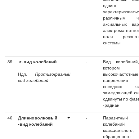
сдвига м
характеризовать
различным ч
аксиальных вар
электромагнитно
поля резонат
системы
39.
-вид колебаний
-
Вид колебаний
котором
Ндп.
Противофазный
высокочастотные
вид колебаний
напряжени
соседних яч
замедляющей си
сдвинуты по фаз
-радиан
40.
Длинноволновый
-
Паразитный
-вид колебаний
колебаний
коаксиального,
обращенного