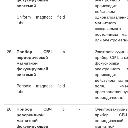
системой
происходит
действием
Uniform magnetic field
однонаправленн
tube
магнитного 
создаваемого
постоянным маг
или электромагн
25.
Прибор СВЧ с
-
Электровакуумн
периодической
прибор СВЧ, в к
магнитной
фокусировка
фокусирующей
электронного п
системой
происходит
действием магн
Periodic magnetic field
поля, имею
tube
пространственну
периодичность
26.
Прибор СВЧ с
-
Электровакуумн
реверсивной
прибор С
магнитной
периодической
фокусирующей
магнитной