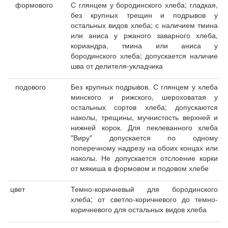
формового
С глянцем у бородинского хлеба; гладкая,
без крупных трещин и подрывов у
остальных видов хлеба; с наличием тмина
или аниса у ржаного заварного хлеба,
кориандра, тмина или аниса у
бородинского хлеба; допускается наличие
шва от делителя-укладчика
подового
Без крупных подрывов. С глянцем у хлеба
минского и рижского, шероховатая у
остальных сортов хлеба; допускаются
наколы, трещины, мучнистость верхней и
нижней корок. Для пеклеванного хлеба
"Виру" допускается по одному
поперечному надрезу на обоих концах или
наколы. Не допускается отслоение корки
от мякиша в формовом и подовом хлебе
цвет
Темно-коричневый
для
бородинского
хлеба; от светло-коричневого до темно-
коричневого для остальных видов хлеба