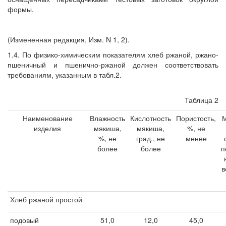
формы.
(Измененная редакция, Изм. N 1, 2).
1.4. По физико-химическим показателям хлеб ржаной, ржано-
пшеничный и пшенично-ржаной должен соответствовать
требованиям, указанным в табл.2.
Таблица 2
Наименование
Влажность
Кислотность
Пористость,
М
изделия
мякиша,
мякиша,
%, не
%, не
град., не
менее
более
более
п
в
Хлеб ржаной простой
подовый
51,0
12,0
45,0