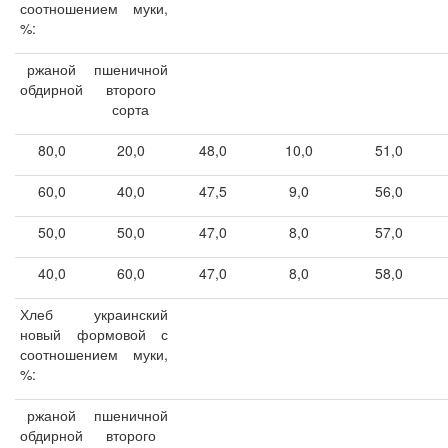
соотношением муки,
%:
ржаной
пшеничной
обдирной
второго
сорта
80,0
20,0
48,0
10,0
51,0
60,0
40,0
47,5
9,0
56,0
50,0
50,0
47,0
8,0
57,0
40,0
60,0
47,0
8,0
58,0
Хлеб украинский
новый формовой с
соотношением муки,
%:
ржаной
пшеничной
обдирной
второго