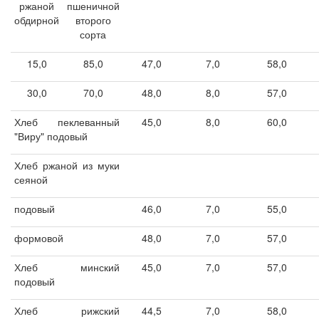
ржаной
пшеничной
обдирной
второго
сорта
15,0
85,0
47,0
7,0
58,0
30,0
70,0
48,0
8,0
57,0
Хлеб пеклеванный
45,0
8,0
60,0
"Виру" подовый
Хлеб ржаной из муки
сеяной
подовый
46,0
7,0
55,0
формовой
48,0
7,0
57,0
Хлеб минский
45,0
7,0
57,0
подовый
Хлеб рижский
44,5
7,0
58,0