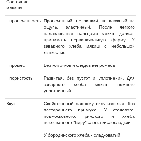
Состояние
мякиша:
пропеченность
Пропеченный, не липкий, не влажный на
ощупь, эластичный. После легкого
надавливания пальцами мякиш должен
принимать первоначальную форму. У
заварного хлеба мякиш с небольшой
липкостью
промес
Без комочков и следов непромеса
пористость
Развитая, без пустот и уплотнений. Для
заварного хлеба мякиш немного
уплотненный
Вкус
Свойственный данному виду изделия, без
постороннего привкуса. У столового,
подмосковного, рижского и хлеба
пеклеванного "Виру" слегка кислосладкий
У бородинского хлеба - сладковатый