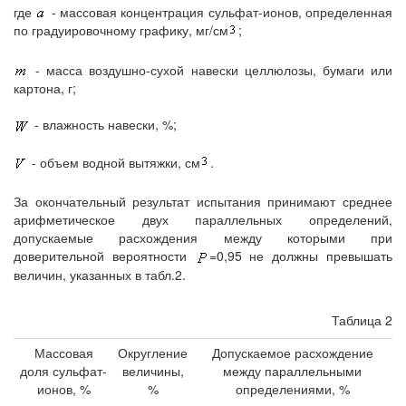
где
- массовая концентрация сульфат-ионов, определенная
по градуировочному графику, мг/см
;
- масса воздушно-сухой навески целлюлозы, бумаги или
картона, г;
- влажность навески, %;
- объем водной вытяжки, см
.
За окончательный результат испытания принимают среднее
арифметическое двух параллельных определений,
допускаемые расхождения между которыми при
доверительной вероятности
=0,95 не должны превышать
величин, указанных в табл.2.
Таблица 2
Массовая
Округление
Допускаемое расхождение
доля сульфат-
величины,
между параллельными
ионов, %
%
определениями, %