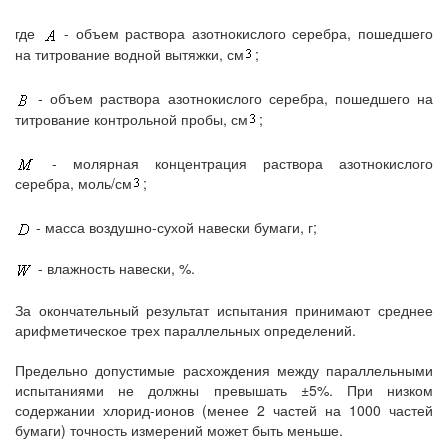
где
- объем раствора азотнокислого серебра, пошедшего
на титрование водной вытяжки, см
;
- объем раствора азотнокислого серебра, пошедшего на
титрование контрольной пробы, см
;
- молярная концентрация раствора азотнокислого
серебра, моль/см
;
- масса воздушно-сухой навески бумаги, г;
- влажность навески, %.
За окончательный результат испытания принимают среднее
арифметическое трех параллельных определений.
Предельно допустимые расхождения между параллельными
испытаниями не должны превышать ±5%. При низком
содержании хлорид-ионов (менее 2 частей на 1000 частей
бумаги) точность измерений может быть меньше.