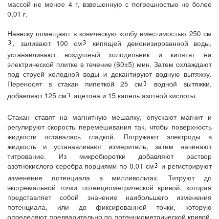
массой не менее 4 г, взвешенную с погрешностью не более
0,01 г.
Навеску помещают в коническую колбу вместимостью 250 см
, заливают 100 см
кипящей деионизированной воды,
устанавливают воздушный холодильник и кипятят на
электрической плитке в течение (60±5) мин. Затем охлаждают
под струей холодной воды и декантируют водную вытяжку.
Переносят в стакан пипеткой 25 см
водной вытяжки,
добавляют 125 см
ацетона и 15 капель азотной кислоты.
Стакан ставят на магнитную мешалку, опускают магнит и
регулируют скорость перемешивания так, чтобы поверхность
жидкости оставалась гладкой. Погружают электроды в
жидкость и устанавливают измеритель, затем начинают
титрование. Из микробюретки добавляют раствор
азотнокислого серебра порциями по 0,01 см
и регистрируют
изменение потенциала в милливольтах. Титруют до
экстремальной точки потенциометрической кривой, которая
представляет собой значение наибольшего изменения
потенциала, или до фиксированной точки, которую
определяют предварительно по потенциометрической кривой.