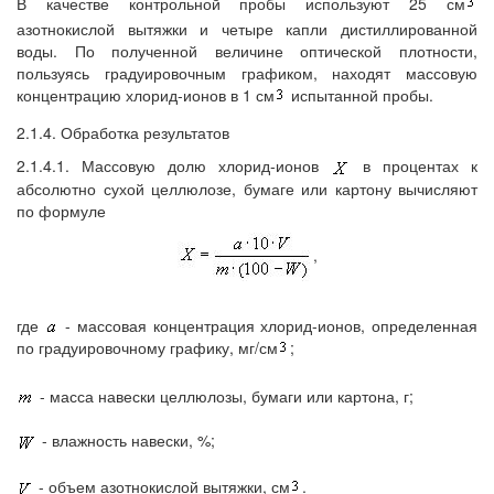
В качестве контрольной пробы используют 25 см
азотнокислой вытяжки и четыре капли дистиллированной
воды. По полученной величине оптической плотности,
пользуясь градуировочным графиком, находят массовую
концентрацию хлорид-ионов в 1 см
испытанной пробы.
2.1.4. Обработка результатов
2.1.4.1. Массовую долю хлорид-ионов
в процентах к
абсолютно сухой целлюлозе, бумаге или картону вычисляют
по формуле
,
где
- массовая концентрация хлорид-ионов, определенная
по градуировочному графику, мг/см
;
- масса навески целлюлозы, бумаги или картона, г;
- влажность навески, %;
- объем азотнокислой вытяжки, см
.