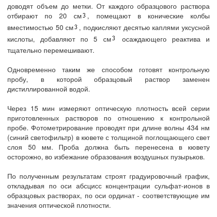
доводят объем до метки. От каждого образцового раствора
отбирают по 20 см
, помещают в конические колбы
вместимостью 50 см
, подкисляют десятью каплями уксусной
кислоты, добавляют по 5 см
осаждающего реактива и
тщательно перемешивают.
Одновременно таким же способом готовят контрольную
пробу, в которой образцовый раствор заменен
дистиллированной водой.
Через 15 мин измеряют оптическую плотность всей серии
приготовленных растворов по отношению к контрольной
пробе. Фотометрирование проводят при длине волны 434 нм
(синий светофильтр) в кювете с толщиной поглощающего свет
слоя 50 мм. Проба должна быть перенесена в кювету
осторожно, во избежание образования воздушных пузырьков.
По полученным результатам строят градуировочный график,
откладывая по оси абсцисс концентрации сульфат-ионов в
образцовых растворах, по оси ординат - соответствующие им
значения оптической плотности.