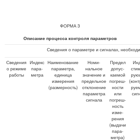
ФОРМА 3
Описание процесса контроля параметров
Сведения о параметре и сигналах, необходи
Сведения
Индекс
Наименование
Номи-
Предел
Инд
о режиме
пара-
параметра,
нальное
допус-
стим
работы
метра
единица
значение и
каемой
рую
измерения
предельное
погреш-
(конт
(размерность)
отклонение
ности
руем
параметра
или
сиг
сигнала
погреш-
ность
изме-
рения
(выдачи
пара-
метра)