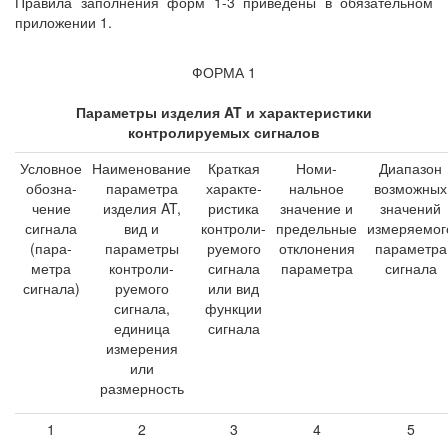
Правила заполнения форм 1-3 приведены в обязательном
приложении 1.
ФОРМА 1
Параметры изделия AT и характеристики
контролируемых сигналов
Условное
Наименование
Краткая
Номи-
Диапазон
обозна-
параметра
характе-
нальное
возможных
чение
изделия AT,
ристика
значение и
значений
сигнала
вид и
контроли-
предельные
измеряемог
(пара-
параметры
руемого
отклонения
параметра
метра
контроли-
сигнала
параметра
сигнала
сигнала)
руемого
или вид
сигнала,
функции
единица
сигнала
измерения
или
размерность
1
2
3
4
5