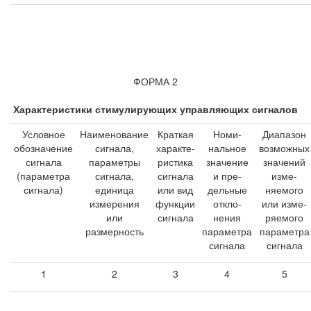
ФОРМА 2
Характеристики стимулирующих управляющих сигналов
Условное
Наименование
Краткая
Номи-
Диапазон
обозначение
сигнала,
характе-
нальное
возможных
сигнала
параметры
ристика
значение
значений
(параметра
сигнала,
сигнала
и пре-
изме-
сигнала)
единица
или вид
дельные
няемого
измерения
функции
откло-
или изме-
или
сигнала
нения
ряемого
размерность
параметра
параметра
сигнала
сигнала
1
2
3
4
5