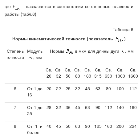
где
- назначается в соответствии со степенью плавности
работы (табл.8).
Таблица 6
Нормы кинематической точности (показатель
)
Степень
Модуль
Нормы
в мкм для длины дуги
, мм
точности
, мм
Св.
Св.
Св.
Св.
Св.
Св.
Св.
Св.
Св.
20
32
50
80
160
315
630
1000
1600
6
От 1 до
20
22
25
32
45
63
80
100
112
16
7
От 1 до
28
32
36
45
63
90
112
140
160
25
8
От 1 и
40
45
50
63
90
125
160
200
224
более