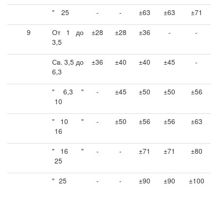
"
25
-
-
±63
±63
±71
9
От 1 до
±28
±28
±36
-
-
3,5
Св. 3,5 до
±36
±40
±40
±45
-
6,3
"
6,3
"
-
±45
±50
±50
±56
10
"
10
"
-
±50
±56
±56
±63
16
"
16
"
-
-
±71
±71
±80
25
"
25
-
-
±90
±90
±100