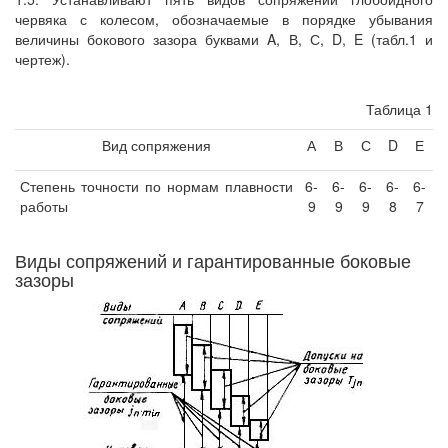
червяка с колесом, обозначаемые в порядке убывания
величины бокового зазора буквами A, В, С, D, E (табл.1 и
чертеж).
Таблица 1
Вид сопряжения
А
В
С
D
Е
Степень точности по нормам плавности
6-
6-
6-
6-
6-
работы
9
9
9
8
7
Виды сопряжений и гарантированные боковые
зазоры