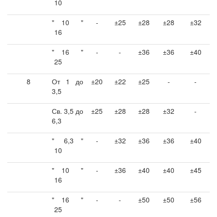
10
"
10
"
-
±25
±28
±28
±32
16
"
16
"
-
-
±36
±36
±40
25
8
От 1 до
±20
±22
±25
-
-
3,5
Св. 3,5 до
±25
±28
±28
±32
-
6,3
"
6,3
"
-
±32
±36
±36
±40
10
"
10
"
-
±36
±40
±40
±45
16
"
16
"
-
-
±50
±50
±56
25