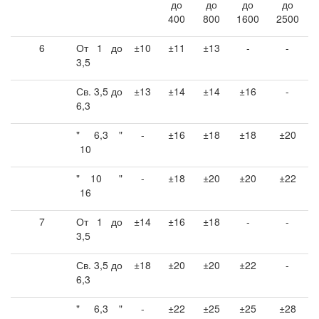
до
до
до
до
400
800
1600
2500
6
От 1 до
±10
±11
±13
-
-
3,5
Св. 3,5 до
±13
±14
±14
±16
-
6,3
"
6,3
"
-
±16
±18
±18
±20
10
"
10
"
-
±18
±20
±20
±22
16
7
От 1 до
±14
±16
±18
-
-
3,5
Св. 3,5 до
±18
±20
±20
±22
-
6,3
"
6,3
"
-
±22
±25
±25
±28