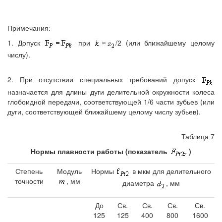
Примечания:
1. Допуск
при
/2 (или ближайшему целому
числу).
2. При отсутствии специальных требований допуск
назначается для длины дуги делительной окружности колеса
глобоидной передачи, соответствующей 1/6 части зубьев (или
дуги, соответствующей ближайшему целому числу зубьев).
Таблица 7
Нормы плавности работы (показатель
)
Степень
Модуль
Нормы
в мкм для делительного
точности
, мм
диаметра
, мм
До
Св.
Св.
Св.
Св.
125
125
400
800
1600