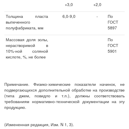
+3,0
+2,0
Толщина пласта
6,0-9,0
-
По
выпеченного
ГОСТ
полуфабриката, мм
5897
Массовая доля золы,
По
нерастворимой в
ГОСТ
10%-ной соляной
5901
кислоте, %, не более
Примечание. Физико-химические показатели начинок, не
подвергающихся дополнительной обработке на производстве
(типа джем, повидло и т.п.), должны соответствовать
требованиям нормативно-технической документации на эту
продукцию.
(Измененная редакция, Изм. N 1, 3).