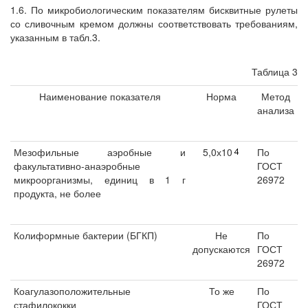
1.6. По микробиологическим показателям бисквитные рулеты
со сливочным кремом должны соответствовать требованиям,
указанным в табл.3.
Таблица 3
Наименование показателя
Норма
Метод
анализа
Мезофильные аэробные и
5,0х10
По
факультативно-анаэробные
ГОСТ
микроорганизмы, единиц в 1 г
26972
продукта, не более
Колиформные бактерии (БГКП)
Не
По
допускаются
ГОСТ
26972
Коагулазоположительные
То же
По
стафилококки
ГОСТ