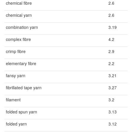
chemical fibre
2.6
chemical yarn
2.6
combination yarn
3.19
complex fibre
4.2
crimp fibre
2.9
elementary fibre
2.2
fansy yarn
3.21
fibrillated tape yarn
3.27
filament
3.2
folded spun yarn
3.13
folded yarn
3.12