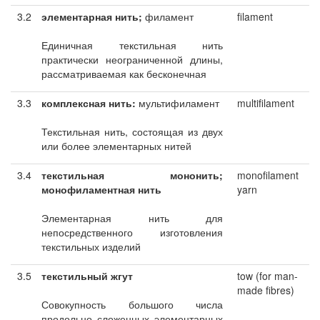
3.2
элементарная нить;
филамент
filament
Единичная текстильная нить
практически неограниченной длины,
рассматриваемая как бесконечная
3.3
комплексная нить:
мультифиламент
multifilament
Текстильная нить, состоящая из двух
или более элементарных нитей
3.4
текстильная мононить;
monofilament
монофиламентная нить
yarn
Элементарная нить для
непосредственного изготовления
текстильных изделий
3.5
текстильный жгут
tow (for man-
made fibres)
Совокупность большого числа
продольно сложенных элементарных