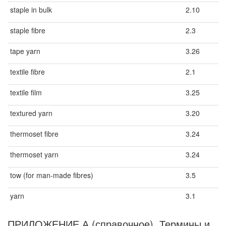
staple in bulk
2.10
staple fibre
2.3
tape yarn
3.26
textile fibre
2.1
textile film
3.25
textured yarn
3.20
thermoset fibre
3.24
thermoset yarn
3.24
tow (for man-made fibres)
3.5
yarn
3.1
ПРИЛОЖЕНИЕ А (справочное). Термины и