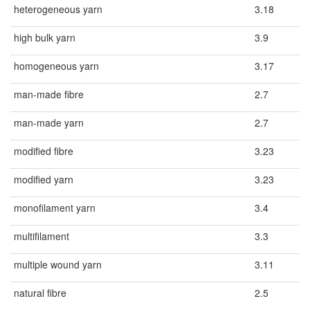
heterogeneous yarn
3.18
high bulk yarn
3.9
homogeneous yarn
3.17
man-made fibre
2.7
man-made yarn
2.7
modified fibre
3.23
modified yarn
3.23
monofilament yarn
3.4
multifilament
3.3
multiple wound yarn
3.11
natural fibre
2.5