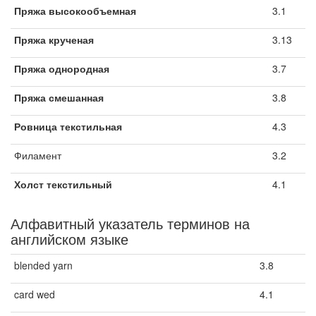
Пряжа высокообъемная
3.1
Пряжа крученая
3.13
Пряжа однородная
3.7
Пряжа смешанная
3.8
Ровница текстильная
4.3
Филамент
3.2
Холст текстильный
4.1
Алфавитный указатель терминов на
английском языке
blended yarn
3.8
card wed
4.1