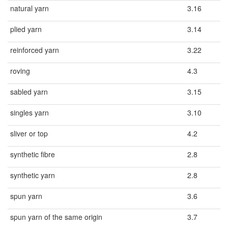
natural yarn
3.16
plied yarn
3.14
reinforced yarn
3.22
roving
4.3
sabled yarn
3.15
singles yarn
3.10
sliver or top
4.2
synthetic fibre
2.8
synthetic yarn
2.8
spun yarn
3.6
spun yarn of the same origin
3.7