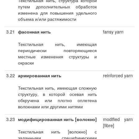
Текстильная нить, структура которой
путем дополнительных обработок
изменена для повышения удельного
объема и/или растяжимости
3.21
фасонная нить
fansy yarn
Текстильная нить, имеющая
периодически повторяющиеся
местные изменения структуры и
окраски
3.22
армированная нить
reinforced yarn
Текстильная нить, имеющая сложную
структуру, в которой осевая нить
обкручена или плотно оплетена
волокнами или другими нитями
3.23
модифицированная нить [волокно]
modified yarn
[fibre]
Текстильная нить [волокно] с
заданными специфическими