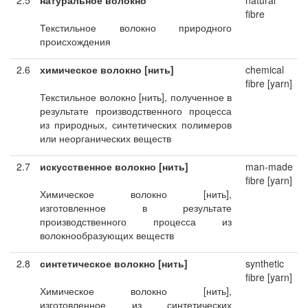
2.5
натуральное волокно
natural
fibre
Текстильное волокно природного
происхождения
2.6
химическое волокно [нить]
chemical
fibre [yarn]
Текстильное волокно [нить], полученное в
результате производственного процесса
из природных, синтетических полимеров
или неорганических веществ
2.7
искусственное волокно [нить]
man-made
fibre [yarn]
Химическое волокно [нить],
изготовленное в результате
производственного процесса из
волокнообразующих веществ
2.8
синтетическое волокно [нить]
synthetic
fibre [yarn]
Химическое волокно [нить],
изготовленное из синтетических