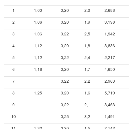
1
1,00
0,20
2,0
2,688
2
1,06
0,20
1,9
3,198
3
1,06
0,22
2,5
1,942
4
1,12
0,20
1,8
3,836
5
1,12
0,22
2,4
2,217
6
1,18
0,20
1,7
4,650
7
0,22
2,2
2,963
8
1,25
0,20
1,6
5,719
9
0,22
2,1
3,463
10
0,25
3,2
1,491
11
1,32
0,20
1,5
7,142