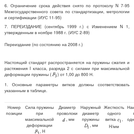
6. Ограничение срока действия снято по протоколу N 7-95
Межгосударственного совета по стандартизации, метрологии
и сертификации (ИУС 11-95)
7. ПЕРЕИЗДАНИЕ (сентябрь 1999 г.) с Изменением N 1,
утвержденным в ноябре 1988 г. (ИУС 2-89)
Переиздание (по состоянию на 2008 г.)
Настоящий стандарт распространяется на пружины сжатия и
растяжения I класса, разряда 2 с силами при максимальной
деформации пружины (
) от 1,00 до 800 Н.
1. Основные параметры витков должны соответствовать
указанным в таблице.
Номер
Сила пружины
Диаметр
Наружный
Жесткость
На
позиции
при
проволоки
диаметр
одного
максимальной
, мм
пружины
витка
,
одн
деформации
, мм
H/мм
, H