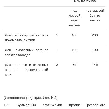
мм, не менее
под
под массой
массой
брутто
тары
вагона
вагона
Для пассажирских вагонов
1
160
200
локомотивной тяги
Для немоторных вагонов
1
120
190
электропоездов
Для почтовых и багажных
2
85
145
вагонов локомотивной
тяги
(Измененная редакция, Изм. N 2).
1.8. Суммарный статический прогиб рессорного